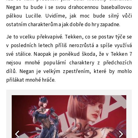
Negan tu bude i se svou drahocennou baseballovou
pálkou Lucille. Uvidíme, jak moc bude silný vůči
ostatním charakterům a jak dobře do hry zapadne.
Je to vcelku překvapivé. Tekken, co se postav týče se
v posledních letech příliš nerozrůstá a spíše využívá
své stálice. Naopak je poněkud škoda, že v Tekken 7
nejsou mnohé populární charaktery z předchozích
dílů. Negan je velkým zpestřením, které by mohlo
přilákat mnohé hráče.