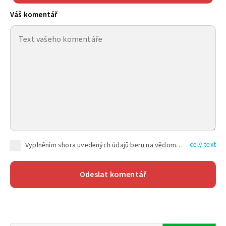
Váš komentář
celý text
Vyplněním shora uvedených údajů beru na vědomí, že společnost TEXT FACTORY s.r.o., sídlem Brno, Durďákova 336/29, Černá Pole, PSČ: 613 00, IČ: 06157831, zapsané u Krajského soudu v Brně, oddíl C, vložka 100399, bude zpracovávat mé osobní údaje uvedené v rámci mnou vyplněného registračního formuláře na základě oprávněných zájmů TEXT FACTORY s.r.o. dle čl. 6 odst. 1 písm. f) GDPR a pro splnění právních povinností (čl. 6 odst. 1 písm. c) GDPR), a to pro tyto účely: nezbytnost zajistit oprávnění návštěvníka webových stránek provozovaných společností TEXT FACTORY s.r.o. přispívat aktivně ke zveřejněným článkům nebo v rámci diskusních fór a výkon práv TEXT FACTORY s.r.o. jako administrátora těchto diskusních fór. Více informací o zpracování osobních údajů a právech lze nalézt v