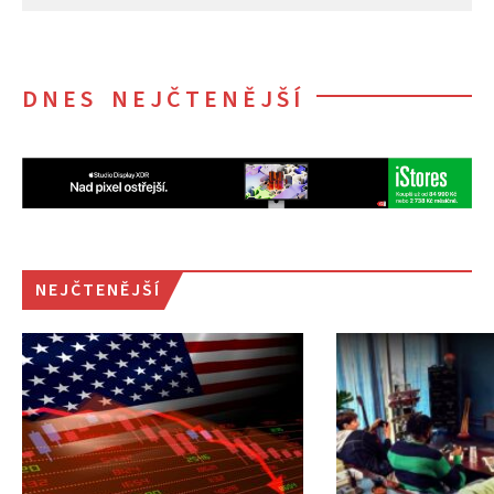
DNES NEJČTENĚJŠÍ
NEJČTENĚJŠÍ