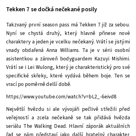
Tekken 7 se dočká nečekané posily
Takzvaný první season pass má Tekken 7 již za sebou.
Nyní se chystá druhý, který hlavně přinese nové
charaktery a jeden je vcelku nečekaný. Vrátí se jistými
vnady obdařená Anna Williams. Ta je v sérii osobní
asistentkou a zároveň bodyguardem Kazuyi Mishimi.
Vrátí se i Lei Wulong, který je charakteristický pro své
specifické skřeky, které vydává během boje. Ten se
vrací po poměrně delší době.
https://www.youtube.com/watch?v=bL2_-6eivd8
Největší hvězdu si ale vývojáři pečlivě střežili před
veřejností a zcela nečekaně se tak přidává hvězda
seriálu The Walking Dead. Hlavní záporák aktuálních
řad se nám představí jako další hratelný charakter.