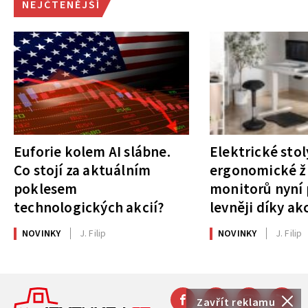
NEJČTENĚJŠÍ
Euforie kolem AI slábne.
Elektrické stol
Co stojí za aktuálním
ergonomické ži
poklesem
monitorů nyní 
technologických akcií?
levněji díky ak
NOVINKY
J. Filip
NOVINKY
J. Filip
Zavřít reklamu