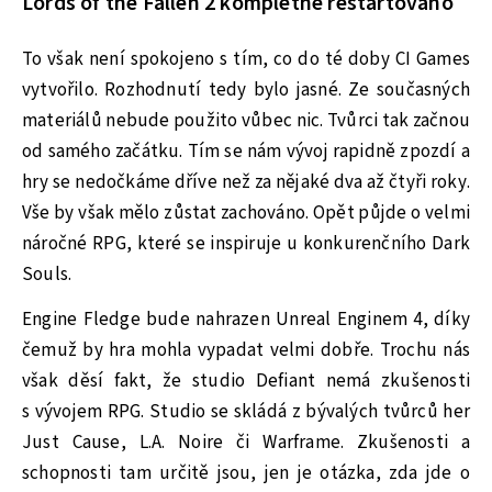
Lords of the Fallen 2 kompletně restartováno
To však není spokojeno s tím, co do té doby CI Games
vytvořilo. Rozhodnutí tedy bylo jasné. Ze současných
materiálů nebude použito vůbec nic. Tvůrci tak začnou
od samého začátku. Tím se nám vývoj rapidně zpozdí a
hry se nedočkáme dříve než za nějaké dva až čtyři roky.
Vše by však mělo zůstat zachováno. Opět půjde o velmi
náročné RPG, které se inspiruje u konkurenčního Dark
Souls.
Engine Fledge bude nahrazen Unreal Enginem 4, díky
čemuž by hra mohla vypadat velmi dobře. Trochu nás
však děsí fakt, že studio Defiant nemá zkušenosti
s vývojem RPG. Studio se skládá z bývalých tvůrců her
Just Cause, L.A. Noire či Warframe. Zkušenosti a
schopnosti tam určitě jsou, jen je otázka, zda jde o