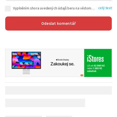
celý text
Vyplněním shora uvedených údajů beru na vědomí, že společnost TEXT FACTORY s.r.o., sídlem Brno, Durďákova 336/29, Černá Pole, PSČ: 613 00, IČ: 06157831, zapsané u Krajského soudu v Brně, oddíl C, vložka 100399, bude zpracovávat mé osobní údaje uvedené v rámci mnou vyplněného registračního formuláře na základě oprávněných zájmů TEXT FACTORY s.r.o. dle čl. 6 odst. 1 písm. f) GDPR a pro splnění právních povinností (čl. 6 odst. 1 písm. c) GDPR), a to pro tyto účely: nezbytnost zajistit oprávnění návštěvníka webových stránek provozovaných společností TEXT FACTORY s.r.o. přispívat aktivně ke zveřejněným článkům nebo v rámci diskusních fór a výkon práv TEXT FACTORY s.r.o. jako administrátora těchto diskusních fór. Více informací o zpracování osobních údajů a právech lze nalézt v