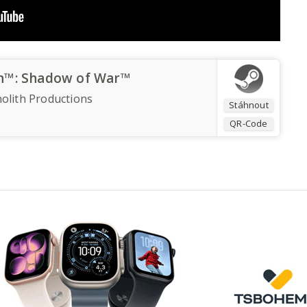
h™: Shadow of War™
olith Productions
Stáhnout
QR-Code