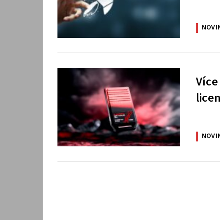
NOVI
Více
lice
NOVI