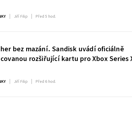
NKY
Jiří Filip
Před 5 hod.
 her bez mazání. Sandisk uvádí oficiálně
ncovanou rozšiřující kartu pro Xbox Series 
NKY
Jiří Filip
Před 6 hod.