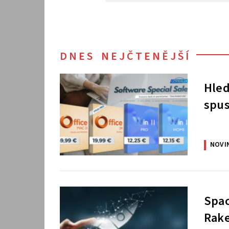
DNES NEJČTENĚJŠÍ
Hled
spus
NOVI
Spac
Rake