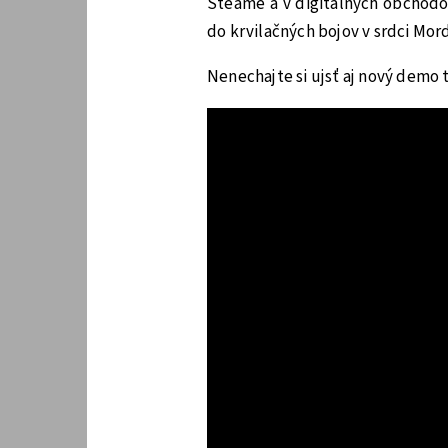
Steame a v digitálnych obchodo
do krvilačných bojov v srdci Mor
Nenechajte si ujsť aj nový demo 