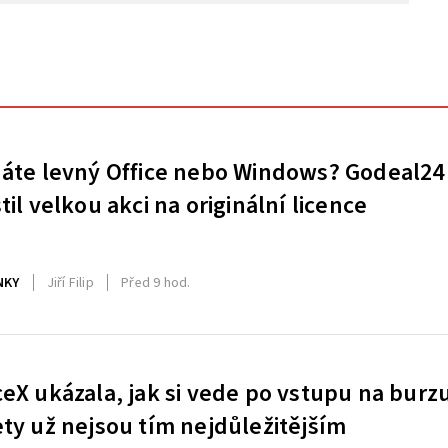
áte levný Office nebo Windows? Godeal24
til velkou akci na originální licence
NKY
Jiří Filip
Před 9 hod.
eX ukázala, jak si vede po vstupu na burz
ty už nejsou tím nejdůležitějším