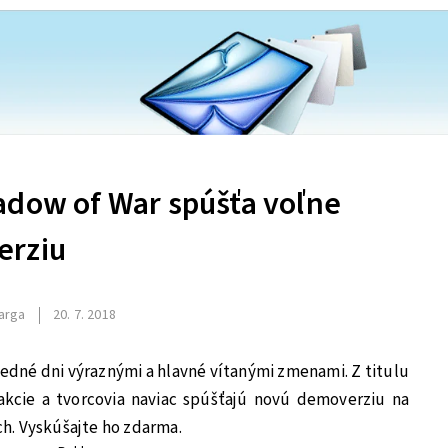
adow of War spúšťa voľne
erziu
arga
20. 7. 2018
ledné dni výraznými a hlavné vítanými zmenami. Z titulu
akcie a tvorcovia naviac spúšťajú novú demoverziu na
h. Vyskúšajte ho zdarma.