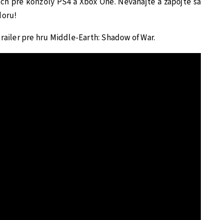
ch pre konzoly PS4 a Xbox One. Neváhajte a zapojte sa
doru!
trailer pre hru Middle-Earth: Shadow of War.