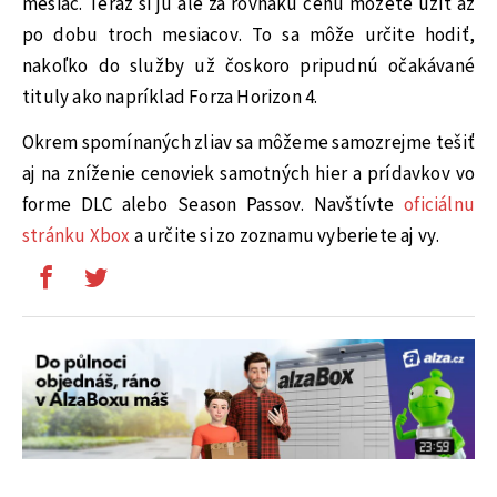
mesiac. Teraz si ju ale za rovnakú cenu môžete užiť až
po dobu troch mesiacov. To sa môže určite hodiť,
nakoľko do služby už čoskoro pripudnú očakávané
tituly ako napríklad Forza Horizon 4.
Okrem spomínaných zliav sa môžeme samozrejme tešiť
aj na zníženie cenoviek samotných hier a prídavkov vo
forme DLC alebo Season Passov. Navštívte
oficiálnu
stránku Xbox
a určite si zo zoznamu vyberiete aj vy.