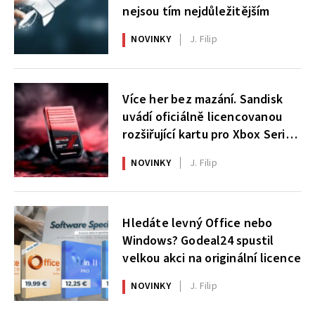
nejsou tím nejdůležitějším
NOVINKY
J. Filip
Více her bez mazání. Sandisk
uvádí oficiálně licencovanou
rozšiřující kartu pro Xbox Series
X|S
NOVINKY
J. Filip
Hledáte levný Office nebo
Windows? Godeal24 spustil
velkou akci na originální licence
NOVINKY
J. Filip