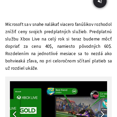
Microsoft sa v snahe nalákať viacero fanúšikov rozhodol
znížiť ceny svojich predplatných služieb. Predplatnú
službu Xbox Live na celý rok si teraz budeme môcť
dopriať za cenu 40$, namiesto pôvodných 60$.
Rozdelením na jednotlivé mesiace sa to nezdá ako
bohvieaká zľava, no pri celoročnom sčítaní platieb sa
už rozdiel ukáže.