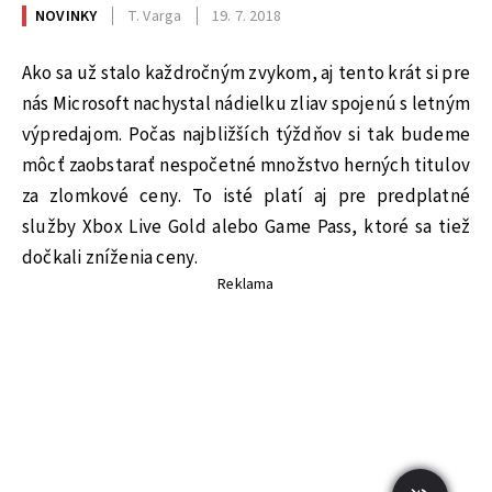
NOVINKY
T. Varga
19. 7. 2018
Ako sa už stalo každročným zvykom, aj tento krát si pre
nás Microsoft nachystal nádielku zliav spojenú s letným
výpredajom. Počas najbližších týždňov si tak budeme
môcť zaobstarať nespočetné množstvo herných titulov
za zlomkové ceny. To isté platí aj pre predplatné
služby Xbox Live Gold alebo Game Pass, ktoré sa tiež
dočkali zníženia ceny.
Reklama