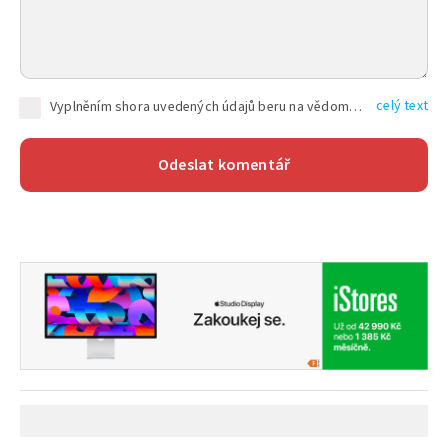
celý text
Vyplněním shora uvedených údajů beru na vědomí, že společnost TEXT FACTORY s.r.o., sídlem Brno, Durďákova 336/29, Černá Pole, PSČ: 613 00, IČ: 06157831, zapsané u Krajského soudu v Brně, oddíl C, vložka 100399, bude zpracovávat mé osobní údaje uvedené v rámci mnou vyplněného registračního formuláře na základě oprávněných zájmů TEXT FACTORY s.r.o. dle čl. 6 odst. 1 písm. f) GDPR a pro splnění právních povinností (čl. 6 odst. 1 písm. c) GDPR), a to pro tyto účely: nezbytnost zajistit oprávnění návštěvníka webových stránek provozovaných společností TEXT FACTORY s.r.o. přispívat aktivně ke zveřejněným článkům nebo v rámci diskusních fór a výkon práv TEXT FACTORY s.r.o. jako administrátora těchto diskusních fór. Více informací o zpracování osobních údajů a právech lze nalézt v