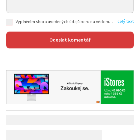
celý text
Vyplněním shora uvedených údajů beru na vědomí, že společnost TEXT FACTORY s.r.o., sídlem Brno, Durďákova 336/29, Černá Pole, PSČ: 613 00, IČ: 06157831, zapsané u Krajského soudu v Brně, oddíl C, vložka 100399, bude zpracovávat mé osobní údaje uvedené v rámci mnou vyplněného registračního formuláře na základě oprávněných zájmů TEXT FACTORY s.r.o. dle čl. 6 odst. 1 písm. f) GDPR a pro splnění právních povinností (čl. 6 odst. 1 písm. c) GDPR), a to pro tyto účely: nezbytnost zajistit oprávnění návštěvníka webových stránek provozovaných společností TEXT FACTORY s.r.o. přispívat aktivně ke zveřejněným článkům nebo v rámci diskusních fór a výkon práv TEXT FACTORY s.r.o. jako administrátora těchto diskusních fór. Více informací o zpracování osobních údajů a právech lze nalézt v