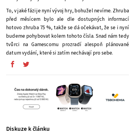
To, v jaké fázi je nyní vývoj hry, bohužel nevíme. Zhruba
před měsícem bylo ale dle dostupných informací
hotovo zhruba 75 %, takže se dá očekávat, že se i nyní
budeme pohybovat kolem tohoto čísla. Snad nám tedy
tvůrci na Gamescomu prozradí alespoň plánované
datum vydání, které si zatím nechávají pro sebe.
Diskuze k článku