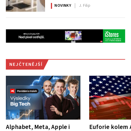
AlzaErgo
NOVINKY
J. Filip
NEJČTENĚJŠÍ
Alphabet, Meta, Apple i
Euforie kolem A