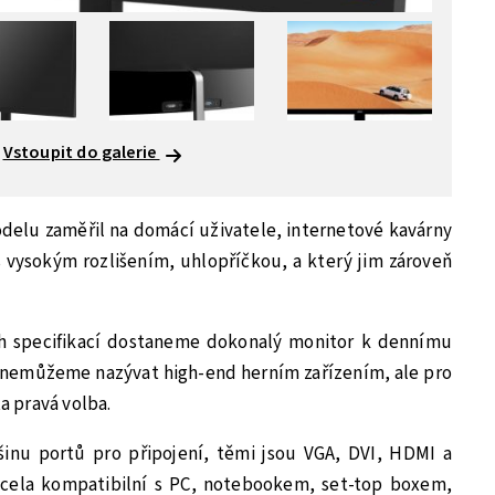
Vstoupit do galerie
delu zaměřil na domácí uživatele, internetové kavárny
 s vysokým rozlišením, uhlopříčkou, a který jim zároveň
ch specifikací dostaneme dokonalý monitor k dennímu
k nemůžeme nazývat high-end herním zařízením, ale pro
ta pravá volba.
inu portů pro připojení, těmi jsou VGA, DVI, HDMI a
 zcela kompatibilní s PC, notebookem, set-top boxem,