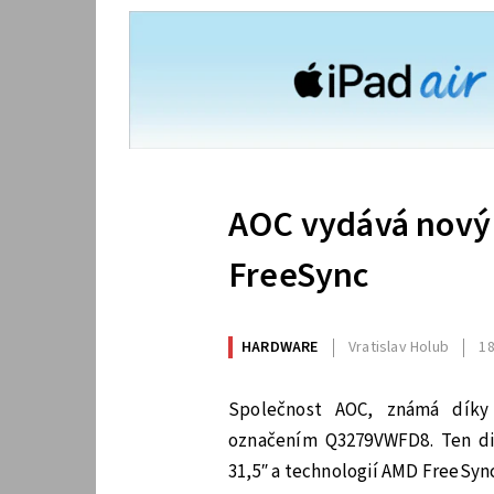
AOC vydává nový 
FreeSync
HARDWARE
Vratislav Holub
18
Společnost AOC, známá díky
označením Q3279VWFD8. Ten di
31,5″ a technologií AMD FreeSyn