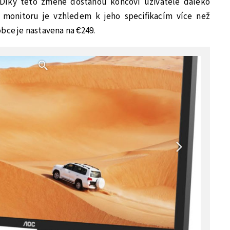
 Díky této změně dostanou koncoví uživatelé daleko
e monitoru je vzhledem k jeho specifikacím více než
bce je nastavena na €249.