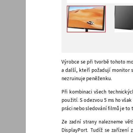
Výrobce se při tvorbě tohoto mo
a další, kteří požadují monitor
nezruinuje peněženku.
Při kombinaci všech technický
použití. S odezvou 5 ms ho vša
práci nebo sledování filmů je to 
Ze zadní strany nalezneme větš
DisplayPort. Tudíž se zařízení