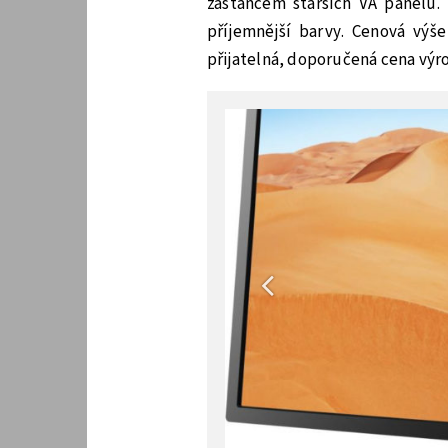
zastáncem starších VA panelů.
příjemnější barvy. Cenová výš
přijatelná, doporučená cena výro