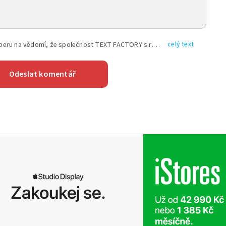
celý text
Vyplněním shora uvedených údajů beru na vědomí, že společnost TEXT FACTORY s.r.o., sídlem Brno, Durďákova 336/29, Černá Pole, PSČ: 613 00, IČ: 06157831, zapsané u Krajského soudu v Brně, oddíl C, vložka 100399, bude zpracovávat mé osobní údaje uvedené v rámci mnou vyplněného registračního formuláře na základě oprávněných zájmů TEXT FACTORY s.r.o. dle čl. 6 odst. 1 písm. f) GDPR a pro splnění právních povinností (čl. 6 odst. 1 písm. c) GDPR), a to pro tyto účely: nezbytnost zajistit oprávnění návštěvníka webových stránek provozovaných společností TEXT FACTORY s.r.o. přispívat aktivně ke zveřejněným článkům nebo v rámci diskusních fór a výkon práv TEXT FACTORY s.r.o. jako administrátora těchto diskusních fór. Více informací o zpracování osobních údajů a právech lze nalézt v