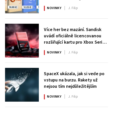
NOVINKY
J. Filip
Více her bez mazání. Sandisk
uvádí oficiálně licencovanou
rozšiřující kartu pro Xbox Series
X|S
NOVINKY
J. Filip
SpaceX ukázala, jak si vede po
vstupu na burzu. Rakety už
nejsou tím nejdůležitějším
NOVINKY
J. Filip