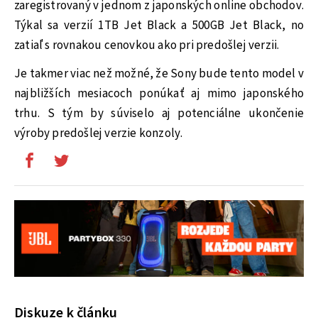
zaregistrovaný v jednom z japonských online obchodov.
Týkal sa verzií 1TB Jet Black a 500GB Jet Black, no
zatiaľ s rovnakou cenovkou ako pri predošlej verzii.
Je takmer viac než možné, že Sony bude tento model v
najbližších mesiacoch ponúkať aj mimo japonského
trhu. S tým by súviselo aj potenciálne ukončenie
výroby predošlej verzie konzoly.
Diskuze k článku