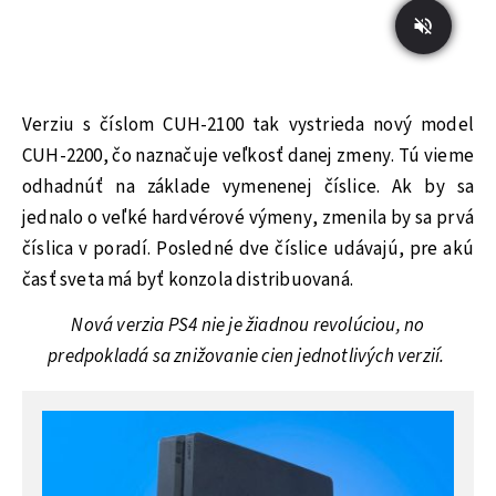
Verziu s číslom CUH-2100 tak vystrieda nový model
CUH-2200, čo naznačuje veľkosť danej zmeny. Tú vieme
odhadnúť na základe vymenenej číslice. Ak by sa
jednalo o veľké hardvérové výmeny, zmenila by sa prvá
číslica v poradí. Posledné dve číslice udávajú, pre akú
časť sveta má byť konzola distribuovaná.
Nová verzia PS4 nie je žiadnou revolúciou, no
predpokladá sa znižovanie cien jednotlivých verzií.