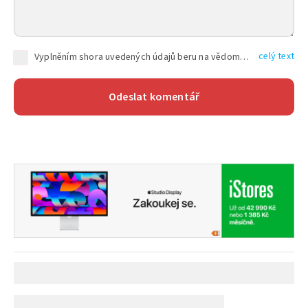
celý text
Vyplněním shora uvedených údajů beru na vědomí, že společnost TEXT FACTORY s.r.o., sídlem Brno, Durďákova 336/29, Černá Pole, PSČ: 613 00, IČ: 06157831, zapsané u Krajského soudu v Brně, oddíl C, vložka 100399, bude zpracovávat mé osobní údaje uvedené v rámci mnou vyplněného registračního formuláře na základě oprávněných zájmů TEXT FACTORY s.r.o. dle čl. 6 odst. 1 písm. f) GDPR a pro splnění právních povinností (čl. 6 odst. 1 písm. c) GDPR), a to pro tyto účely: nezbytnost zajistit oprávnění návštěvníka webových stránek provozovaných společností TEXT FACTORY s.r.o. přispívat aktivně ke zveřejněným článkům nebo v rámci diskusních fór a výkon práv TEXT FACTORY s.r.o. jako administrátora těchto diskusních fór. Více informací o zpracování osobních údajů a právech lze nalézt v