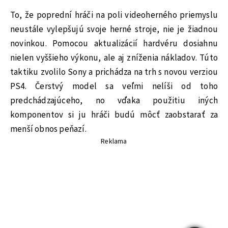
To, že poprední hráči na poli videoherného priemyslu
neustále vylepšujú svoje herné stroje, nie je žiadnou
novinkou. Pomocou aktualizácií hardvéru dosiahnu
nielen vyššieho výkonu, ale aj zníženia nákladov. Túto
taktiku zvolilo Sony a prichádza na trh s novou verziou
PS4. Čerstvý model sa veľmi nelíši od toho
predchádzajúceho, no vďaka použitiu iných
komponentov si ju hráči budú môcť zaobstarať za
menší obnos peňazí.
Reklama