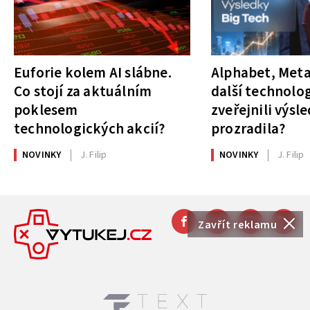
Euforie kolem AI slábne.
Alphabet, Meta
Co stojí za aktuálním
další technolog
poklesem
zveřejnili výsl
technologických akcií?
prozradila?
NOVINKY
J. Filip
NOVINKY
J. Filip
Zavřít reklamu