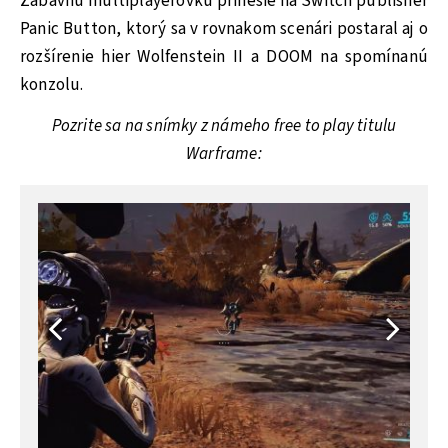
Zábavnú multiplayerovku prinesie na Switch publisher
Panic Button, ktorý sa v rovnakom scenári postaral aj o
rozšírenie hier Wolfenstein II a DOOM na spomínanú
konzolu.
Pozrite sa na snímky z námeho free to play titulu
Warframe: