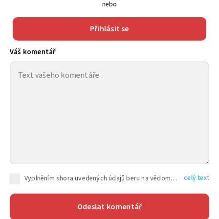
nebo
Přihlásit se
Váš komentář
celý text
Vyplněním shora uvedených údajů beru na vědomí, že společnost TEXT FACTORY s.r.o., sídlem Brno, Durďákova 336/29, Černá Pole, PSČ: 613 00, IČ: 06157831, zapsané u Krajského soudu v Brně, oddíl C, vložka 100399, bude zpracovávat mé osobní údaje uvedené v rámci mnou vyplněného registračního formuláře na základě oprávněných zájmů TEXT FACTORY s.r.o. dle čl. 6 odst. 1 písm. f) GDPR a pro splnění právních povinností (čl. 6 odst. 1 písm. c) GDPR), a to pro tyto účely: nezbytnost zajistit oprávnění návštěvníka webových stránek provozovaných společností TEXT FACTORY s.r.o. přispívat aktivně ke zveřejněným článkům nebo v rámci diskusních fór a výkon práv TEXT FACTORY s.r.o. jako administrátora těchto diskusních fór. Více informací o zpracování osobních údajů a právech lze nalézt v