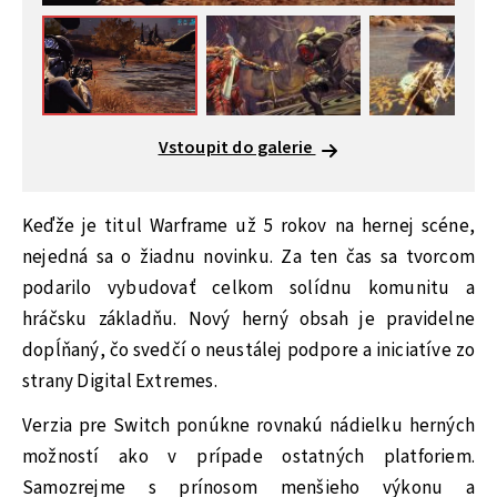
Vstoupit do galerie
Keďže je titul Warframe už 5 rokov na hernej scéne,
nejedná sa o žiadnu novinku. Za ten čas sa tvorcom
podarilo vybudovať celkom solídnu komunitu a
hráčsku základňu. Nový herný obsah je pravidelne
dopĺňaný, čo svedčí o neustálej podpore a iniciatíve zo
strany Digital Extremes.
Verzia pre Switch ponúkne rovnakú nádielku herných
možností ako v prípade ostatných platforiem.
Samozrejme s prínosom menšieho výkonu a