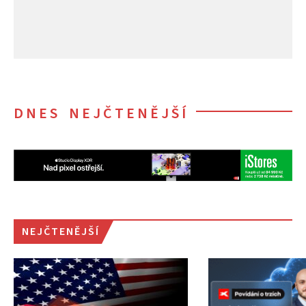
DNES NEJČTENĚJŠÍ
NEJČTENĚJŠÍ