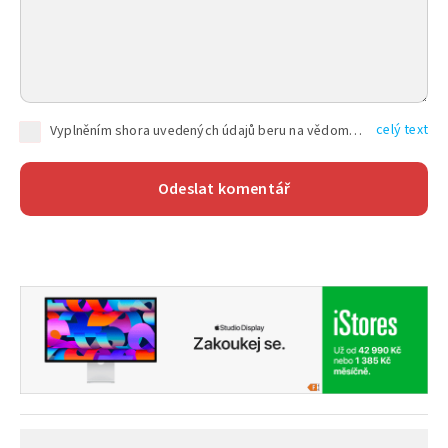
celý text
Vyplněním shora uvedených údajů beru na vědomí, že společnost TEXT FACTORY s.r.o., sídlem Brno, Durďákova 336/29, Černá Pole, PSČ: 613 00, IČ: 06157831, zapsané u Krajského soudu v Brně, oddíl C, vložka 100399, bude zpracovávat mé osobní údaje uvedené v rámci mnou vyplněného registračního formuláře na základě oprávněných zájmů TEXT FACTORY s.r.o. dle čl. 6 odst. 1 písm. f) GDPR a pro splnění právních povinností (čl. 6 odst. 1 písm. c) GDPR), a to pro tyto účely: nezbytnost zajistit oprávnění návštěvníka webových stránek provozovaných společností TEXT FACTORY s.r.o. přispívat aktivně ke zveřejněným článkům nebo v rámci diskusních fór a výkon práv TEXT FACTORY s.r.o. jako administrátora těchto diskusních fór. Více informací o zpracování osobních údajů a právech lze nalézt v