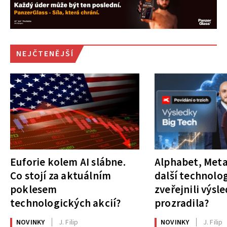
NEJČTENĚJŠÍ
Euforie kolem AI slábne.
Alphabet, Meta
Co stojí za aktuálním
další technolog
poklesem
zveřejnili výsl
technologických akcií?
prozradila?
NOVINKY
J. Filip
NOVINKY
J. Filip