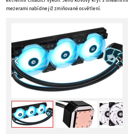
extrémní chladící výkon. Jeho kovový kryt s lineárními
mezerami nabídne již zmiňované osvětlení.