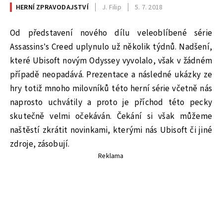
HERNÍ ZPRAVODAJSTVÍ
J. Filip
5. 7. 2018
Od představení nového dílu veleoblíbené série
Assassins’s Creed uplynulo už několik týdnů. Nadšení,
které Ubisoft novým Odyssey vyvolalo, však v žádném
případě neopadává. Prezentace a následné ukázky ze
hry totiž mnoho milovníků této herní série včetně nás
naprosto uchvátily a proto je příchod této pecky
skutečně velmi očekáván. Čekání si však můžeme
naštěstí zkrátit novinkami, kterými nás Ubisoft či jiné
zdroje, zásobují.
Reklama