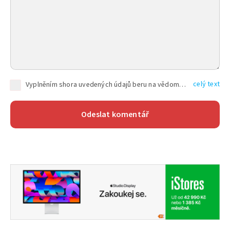
celý text
Vyplněním shora uvedených údajů beru na vědomí, že společnost TEXT FACTORY s.r.o., sídlem Brno, Durďákova 336/29, Černá Pole, PSČ: 613 00, IČ: 06157831, zapsané u Krajského soudu v Brně, oddíl C, vložka 100399, bude zpracovávat mé osobní údaje uvedené v rámci mnou vyplněného registračního formuláře na základě oprávněných zájmů TEXT FACTORY s.r.o. dle čl. 6 odst. 1 písm. f) GDPR a pro splnění právních povinností (čl. 6 odst. 1 písm. c) GDPR), a to pro tyto účely: nezbytnost zajistit oprávnění návštěvníka webových stránek provozovaných společností TEXT FACTORY s.r.o. přispívat aktivně ke zveřejněným článkům nebo v rámci diskusních fór a výkon práv TEXT FACTORY s.r.o. jako administrátora těchto diskusních fór. Více informací o zpracování osobních údajů a právech lze nalézt v