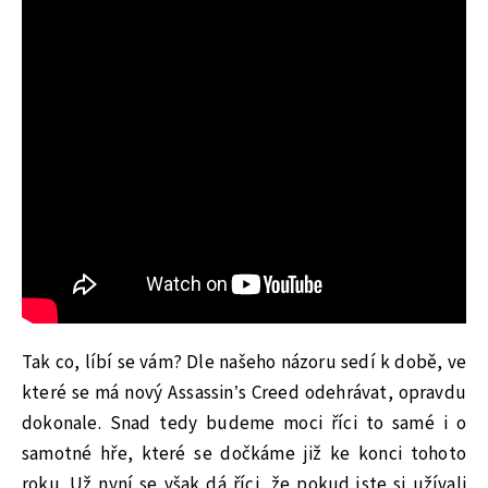
Tak co, líbí se vám? Dle našeho názoru sedí k době, ve
které se má nový Assassin’s Creed odehrávat, opravdu
dokonale. Snad tedy budeme moci říci to samé i o
samotné hře, které se dočkáme již ke konci tohoto
roku. Už nyní se však dá říci, že pokud jste si užívali