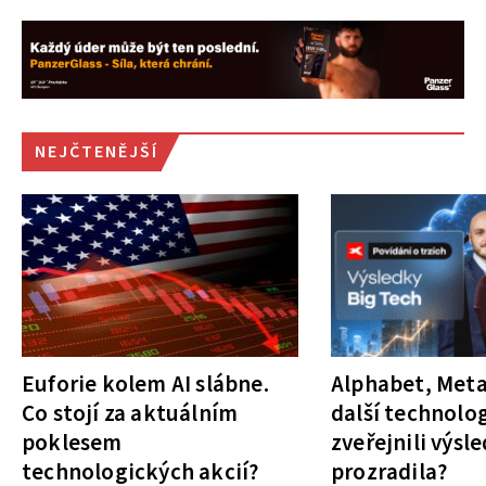
NEJČTENĚJŠÍ
Euforie kolem AI slábne.
Alphabet, Meta
Co stojí za aktuálním
další technolog
poklesem
zveřejnili výsl
technologických akcií?
prozradila?