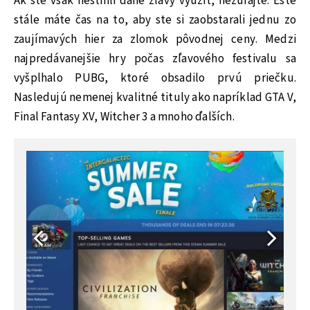
Ak ste však nestihli dané zľavy využiť, nezúfajte. Ešte
stále máte čas na to, aby ste si zaobstarali jednu zo
zaujímavých hier za zlomok pôvodnej ceny. Medzi
najpredávanejšie hry počas zľavového festivalu sa
vyšplhalo PUBG, ktoré obsadilo prvú priečku.
Nasledujú nemenej kvalitné tituly ako napríklad GTA V,
Final Fantasy XV, Witcher 3 a mnoho ďalších.