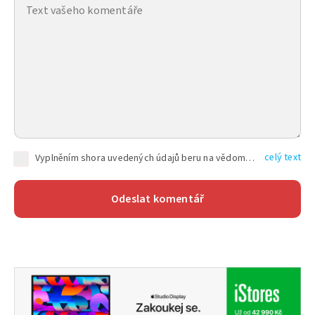
celý text
Vyplněním shora uvedených údajů beru na vědomí, že společnost TEXT FACTORY s.r.o., sídlem Brno, Durďákova 336/29, Černá Pole, PSČ: 613 00, IČ: 06157831, zapsané u Krajského soudu v Brně, oddíl C, vložka 100399, bude zpracovávat mé osobní údaje uvedené v rámci mnou vyplněného registračního formuláře na základě oprávněných zájmů TEXT FACTORY s.r.o. dle čl. 6 odst. 1 písm. f) GDPR a pro splnění právních povinností (čl. 6 odst. 1 písm. c) GDPR), a to pro tyto účely: nezbytnost zajistit oprávnění návštěvníka webových stránek provozovaných společností TEXT FACTORY s.r.o. přispívat aktivně ke zveřejněným článkům nebo v rámci diskusních fór a výkon práv TEXT FACTORY s.r.o. jako administrátora těchto diskusních fór. Více informací o zpracování osobních údajů a právech lze nalézt v