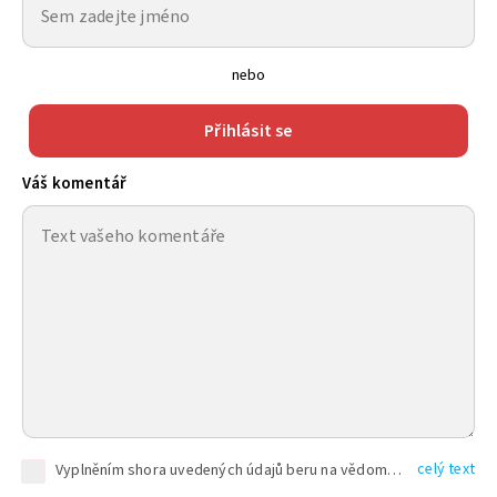
nebo
Přihlásit se
Váš komentář
celý text
Vyplněním shora uvedených údajů beru na vědomí, že společnost TEXT FACTORY s.r.o., sídlem Brno, Durďákova 336/29, Černá Pole, PSČ: 613 00, IČ: 06157831, zapsané u Krajského soudu v Brně, oddíl C, vložka 100399, bude zpracovávat mé osobní údaje uvedené v rámci mnou vyplněného registračního formuláře na základě oprávněných zájmů TEXT FACTORY s.r.o. dle čl. 6 odst. 1 písm. f) GDPR a pro splnění právních povinností (čl. 6 odst. 1 písm. c) GDPR), a to pro tyto účely: nezbytnost zajistit oprávnění návštěvníka webových stránek provozovaných společností TEXT FACTORY s.r.o. přispívat aktivně ke zveřejněným článkům nebo v rámci diskusních fór a výkon práv TEXT FACTORY s.r.o. jako administrátora těchto diskusních fór. Více informací o zpracování osobních údajů a právech lze nalézt v