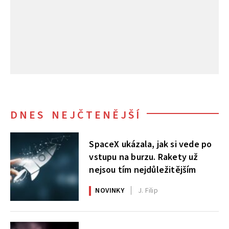
DNES NEJČTENĚJŠÍ
SpaceX ukázala, jak si vede po
vstupu na burzu. Rakety už
nejsou tím nejdůležitějším
NOVINKY
J. Filip