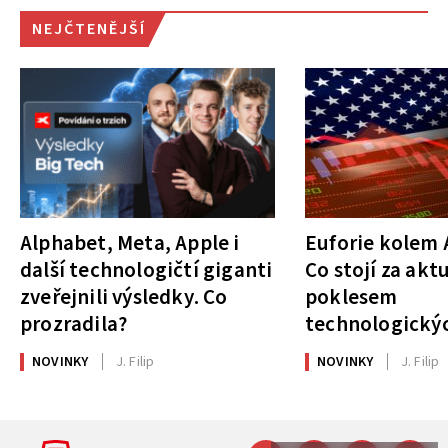
NEJČTENĚJŠÍ
Alphabet, Meta, Apple i
Euforie kolem A
další technologičtí giganti
Co stojí za akt
zveřejnili výsledky. Co
poklesem
prozradila?
technologickýc
NOVINKY
J. Filip
NOVINKY
J. Filip