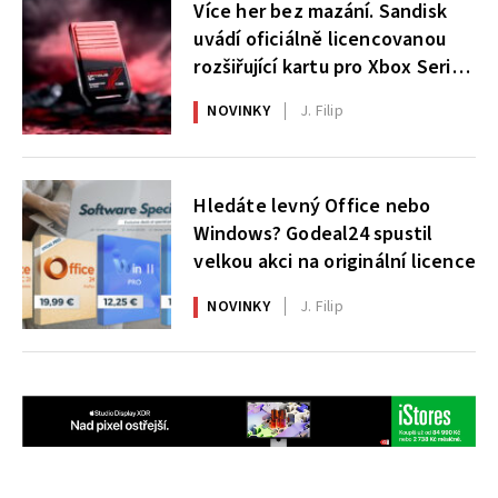
Více her bez mazání. Sandisk
uvádí oficiálně licencovanou
rozšiřující kartu pro Xbox Series
X|S
NOVINKY
J. Filip
Hledáte levný Office nebo
Windows? Godeal24 spustil
velkou akci na originální licence
NOVINKY
J. Filip