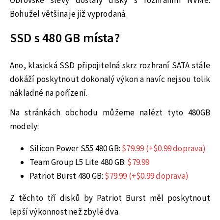
Obrovské slevy dostaly disky s rozhraním NVMe.
Bohužel většina je již vyprodaná.
SSD s 480 GB místa?
Ano, klasická SSD připojitelná skrz rozhraní SATA stále
dokáží poskytnout dokonalý výkon a navíc nejsou tolik
nákladné na pořízení.
Na stránkách obchodu můžeme nalézt tyto 480GB
modely:
Silicon Power S55 480 GB:
$79.99 (+$0.99 doprava)
Team Group L5 Lite 480 GB:
$79.99
Patriot Burst 480 GB:
$79.99 (+$0.99 doprava)
Z těchto tří disků by Patriot Burst měl poskytnout
lepší výkonnost než zbylé dva.