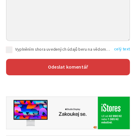
celý text
Vyplněním shora uvedených údajů beru na vědomí, že společnost TEXT FACTORY s.r.o., sídlem Brno, Durďákova 336/29, Černá Pole, PSČ: 613 00, IČ: 06157831, zapsané u Krajského soudu v Brně, oddíl C, vložka 100399, bude zpracovávat mé osobní údaje uvedené v rámci mnou vyplněného registračního formuláře na základě oprávněných zájmů TEXT FACTORY s.r.o. dle čl. 6 odst. 1 písm. f) GDPR a pro splnění právních povinností (čl. 6 odst. 1 písm. c) GDPR), a to pro tyto účely: nezbytnost zajistit oprávnění návštěvníka webových stránek provozovaných společností TEXT FACTORY s.r.o. přispívat aktivně ke zveřejněným článkům nebo v rámci diskusních fór a výkon práv TEXT FACTORY s.r.o. jako administrátora těchto diskusních fór. Více informací o zpracování osobních údajů a právech lze nalézt v