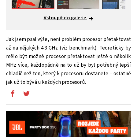
Vstoupit do galerie
Jak jsem psal výše, není problém procesor přetaktovat
až na nějakých 4.3 GHz (viz benchmark). Teoreticky by
mělo být možné procesor přetaktovat ještě o několik
MHz více, každopádně na to už by byl potřebný lepší
chladič než ten, který k procesoru dostanete – ostatně
jak už to bývá u každých procesorů.