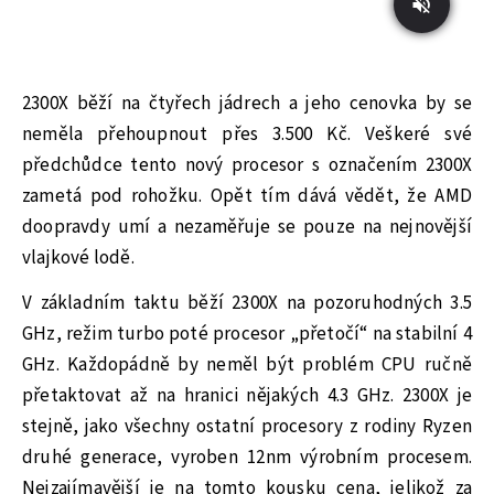
2300X běží na čtyřech jádrech a jeho cenovka by se
neměla přehoupnout přes 3.500 Kč. Veškeré své
předchůdce tento nový procesor s označením 2300X
zametá pod rohožku. Opět tím dává vědět, že AMD
doopravdy umí a nezaměřuje se pouze na nejnovější
vlajkové lodě.
V základním taktu běží 2300X na pozoruhodných 3.5
GHz, režim turbo poté procesor „přetočí“ na stabilní 4
GHz. Každopádně by neměl být problém CPU ručně
přetaktovat až na hranici nějakých 4.3 GHz. 2300X je
stejně, jako všechny ostatní procesory z rodiny Ryzen
druhé generace, vyroben 12nm výrobním procesem.
Nejzajímavější je na tomto kousku cena, jelikož za