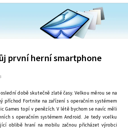
ůj první herní smartphone
8
poslední době skutečně zlaté časy. Velkou měrou se na
ý příchod Fortnite na zařízení s operačním systémem
pic Games topí v penězích. V létě bychom se navíc měli
zeních s operačním systémem Android. Je tedy vcelku
ující oblibě hraní na mobilu začnou přicházet výrobci