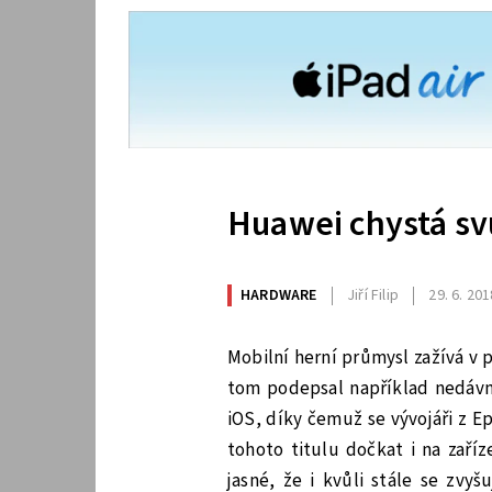
Huawei chystá sv
HARDWARE
Jiří Filip
29. 6. 201
Mobilní herní průmysl zažívá v 
tom podepsal například nedávn
iOS, díky čemuž se vývojáři z E
tohoto titulu dočkat i na zaří
jasné, že i kvůli stále se zvyš