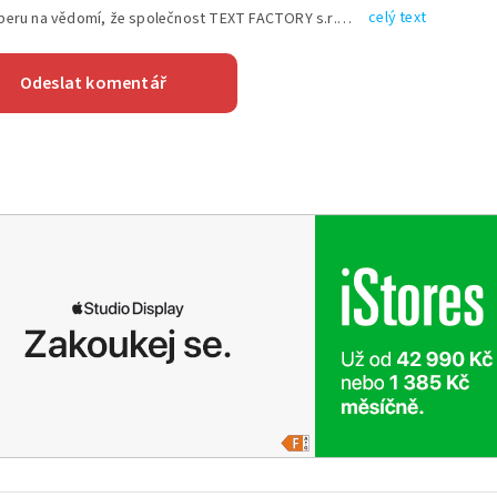
celý text
Vyplněním shora uvedených údajů beru na vědomí, že společnost TEXT FACTORY s.r.o., sídlem Brno, Durďákova 336/29, Černá Pole, PSČ: 613 00, IČ: 06157831, zapsané u Krajského soudu v Brně, oddíl C, vložka 100399, bude zpracovávat mé osobní údaje uvedené v rámci mnou vyplněného registračního formuláře na základě oprávněných zájmů TEXT FACTORY s.r.o. dle čl. 6 odst. 1 písm. f) GDPR a pro splnění právních povinností (čl. 6 odst. 1 písm. c) GDPR), a to pro tyto účely: nezbytnost zajistit oprávnění návštěvníka webových stránek provozovaných společností TEXT FACTORY s.r.o. přispívat aktivně ke zveřejněným článkům nebo v rámci diskusních fór a výkon práv TEXT FACTORY s.r.o. jako administrátora těchto diskusních fór. Více informací o zpracování osobních údajů a právech lze nalézt v