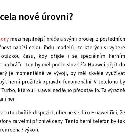
zcela nové úrovni?
hony
mezi nejsilnější hráče a svými prodeji z posledních
ečnost nabízí celou řadu modelů, ze kterých si vybere
 otázkou času, kdy přijde i se speciálním herním
na hráče. Ten by měl podle slov šéfa Huawei přijít do
erý je momentálně ve vývoji, by měl skvěle využívat
být herní prožitek opravdu fenomenální. V telefonu by
 Turbo, kterou Huawei nedávno představilo. Ta výrazně
ní her.
 v tuto chvíli k dispozici, obecně se dá o Huawei říci, že
fony za velmi příznivé ceny. Tento herní telefon by tak
em cena / výkon.