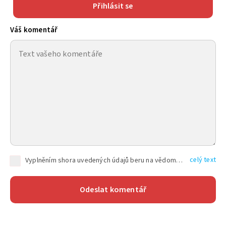
Přihlásit se
Váš komentář
celý text
Vyplněním shora uvedených údajů beru na vědomí, že společnost TEXT FACTORY s.r.o., sídlem Brno, Durďákova 336/29, Černá Pole, PSČ: 613 00, IČ: 06157831, zapsané u Krajského soudu v Brně, oddíl C, vložka 100399, bude zpracovávat mé osobní údaje uvedené v rámci mnou vyplněného registračního formuláře na základě oprávněných zájmů TEXT FACTORY s.r.o. dle čl. 6 odst. 1 písm. f) GDPR a pro splnění právních povinností (čl. 6 odst. 1 písm. c) GDPR), a to pro tyto účely: nezbytnost zajistit oprávnění návštěvníka webových stránek provozovaných společností TEXT FACTORY s.r.o. přispívat aktivně ke zveřejněným článkům nebo v rámci diskusních fór a výkon práv TEXT FACTORY s.r.o. jako administrátora těchto diskusních fór. Více informací o zpracování osobních údajů a právech lze nalézt v