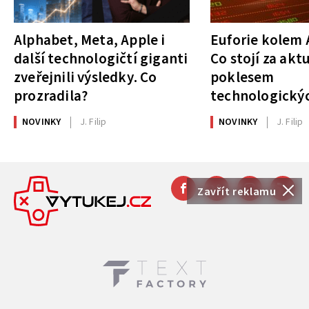
Alphabet, Meta, Apple i
Euforie kolem A
další technologičtí giganti
Co stojí za akt
zveřejnili výsledky. Co
poklesem
prozradila?
technologickýc
NOVINKY
J. Filip
NOVINKY
J. Filip
Zavřít reklamu