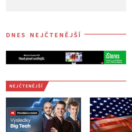
DNES NEJČTENĚJŠÍ
NEJČTENĚJŠÍ