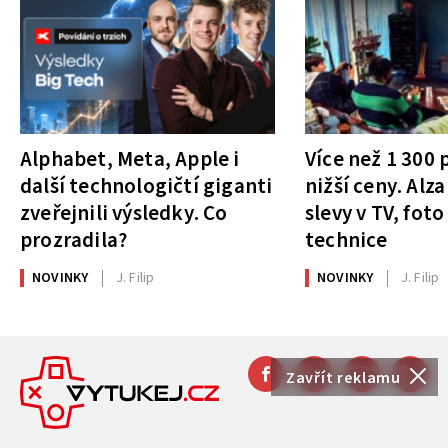
Alphabet, Meta, Apple i
Více než 1 300
další technologičtí giganti
nižší ceny. Alza
zveřejnili výsledky. Co
slevy v TV, foto
prozradila?
technice
NOVINKY
J. Filip
NOVINKY
J. Filip
Zavřít reklamu