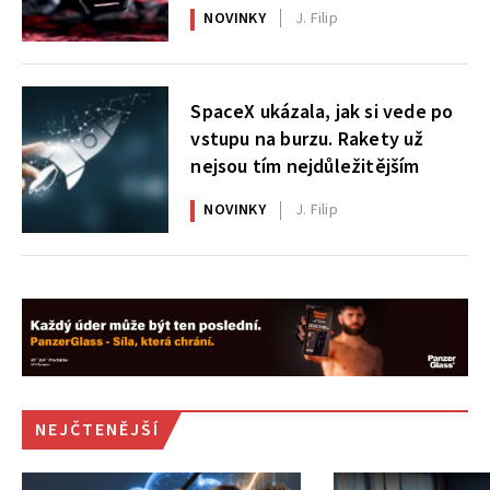
X|S
NOVINKY
J. Filip
SpaceX ukázala, jak si vede po
vstupu na burzu. Rakety už
nejsou tím nejdůležitějším
NOVINKY
J. Filip
NEJČTENĚJŠÍ