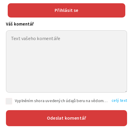
Přihlásit se
Váš komentář
celý text
Vyplněním shora uvedených údajů beru na vědomí, že společnost TEXT FACTORY s.r.o., sídlem Brno, Durďákova 336/29, Černá Pole, PSČ: 613 00, IČ: 06157831, zapsané u Krajského soudu v Brně, oddíl C, vložka 100399, bude zpracovávat mé osobní údaje uvedené v rámci mnou vyplněného registračního formuláře na základě oprávněných zájmů TEXT FACTORY s.r.o. dle čl. 6 odst. 1 písm. f) GDPR a pro splnění právních povinností (čl. 6 odst. 1 písm. c) GDPR), a to pro tyto účely: nezbytnost zajistit oprávnění návštěvníka webových stránek provozovaných společností TEXT FACTORY s.r.o. přispívat aktivně ke zveřejněným článkům nebo v rámci diskusních fór a výkon práv TEXT FACTORY s.r.o. jako administrátora těchto diskusních fór. Více informací o zpracování osobních údajů a právech lze nalézt v