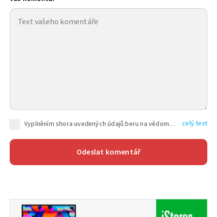
celý text
Vyplněním shora uvedených údajů beru na vědomí, že společnost TEXT FACTORY s.r.o., sídlem Brno, Durďákova 336/29, Černá Pole, PSČ: 613 00, IČ: 06157831, zapsané u Krajského soudu v Brně, oddíl C, vložka 100399, bude zpracovávat mé osobní údaje uvedené v rámci mnou vyplněného registračního formuláře na základě oprávněných zájmů TEXT FACTORY s.r.o. dle čl. 6 odst. 1 písm. f) GDPR a pro splnění právních povinností (čl. 6 odst. 1 písm. c) GDPR), a to pro tyto účely: nezbytnost zajistit oprávnění návštěvníka webových stránek provozovaných společností TEXT FACTORY s.r.o. přispívat aktivně ke zveřejněným článkům nebo v rámci diskusních fór a výkon práv TEXT FACTORY s.r.o. jako administrátora těchto diskusních fór. Více informací o zpracování osobních údajů a právech lze nalézt v