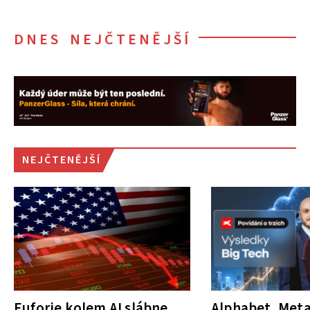
DNES NEJČTENĚJŠÍ
NEJČTENĚJŠÍ
Euforie kolem AI slábne.
Alphabet, Meta