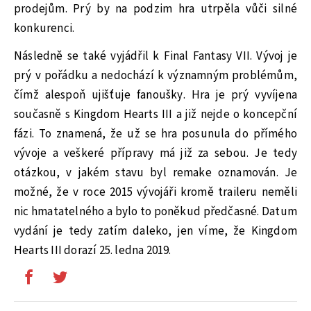
prodejům. Prý by na podzim hra utrpěla vůči silné
konkurenci.
Následně se také vyjádřil k Final Fantasy VII. Vývoj je
prý v pořádku a nedochází k významným problémům,
čímž alespoň ujišťuje fanoušky. Hra je prý vyvíjena
současně s Kingdom Hearts III a již nejde o koncepční
fázi. To znamená, že už se hra posunula do přímého
vývoje a veškeré přípravy má již za sebou. Je tedy
otázkou, v jakém stavu byl remake oznamován. Je
možné, že v roce 2015 vývojáři kromě traileru neměli
nic hmatatelného a bylo to poněkud předčasné. Datum
vydání je tedy zatím daleko, jen víme, že Kingdom
Hearts III dorazí 25. ledna 2019.