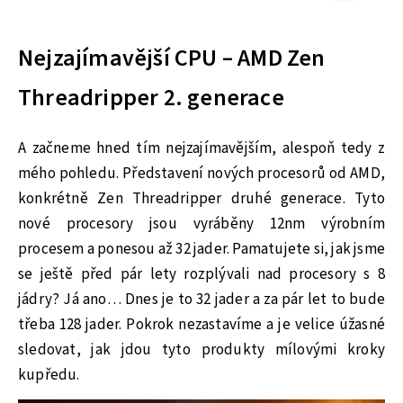
Nejzajímavější CPU – AMD Zen
Threadripper 2. generace
A začneme hned tím nejzajímavějším, alespoň tedy z
mého pohledu. Představení nových procesorů od AMD,
konkrétně Zen Threadripper druhé generace. Tyto
nové procesory jsou vyráběny 12nm výrobním
procesem a ponesou až 32 jader. Pamatujete si, jak jsme
se ještě před pár lety rozplývali nad procesory s 8
jádry? Já ano… Dnes je to 32 jader a za pár let to bude
třeba 128 jader. Pokrok nezastavíme a je velice úžasné
sledovat, jak jdou tyto produkty mílovými kroky
kupředu.