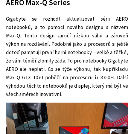
AERO Max-Q Series
Gigabyte se rozhodl aktualizovat sérii AERO
notebooků, a to pomocí nového designu s názvem
Max-Q. Tento design zaručí nízkou váhu a zároveň
výkon na rozdávání. Podobně jako u procesorů si ještě
doteď pamatuji první herní notebooky – velké a těžké,
že vám téměř zlomily záda. To pro notebooky Gigabyte
AERO ale neplatí. Co se týče výkonu, tak kupříkladu
Max-Q GTX 1070 poběží na procesoru i7-8750H. Další
výhodou těchto notebooků je displej, který má být ve
všech směrech inovativní.