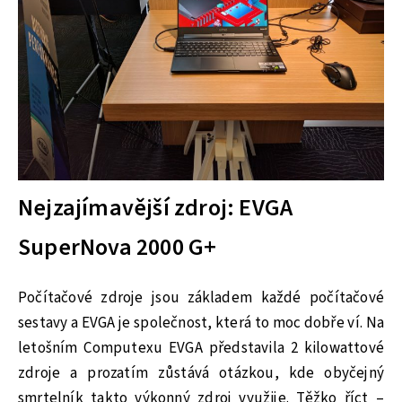
Nejzajímavější zdroj: EVGA
SuperNova 2000 G+
Počítačové zdroje jsou základem každé počítačové
sestavy a EVGA je společnost, která to moc dobře ví. Na
letošním Computexu EVGA představila 2 kilowattové
zdroje a prozatím zůstává otázkou, kde obyčejný
smrtelník takto výkonný zdroj využije. Těžko říct –