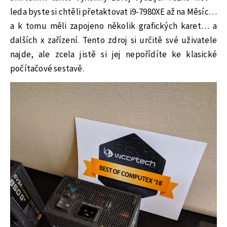
leda byste si chtěli přetaktovat i9-7980XE až na Měsíc…
a k tomu měli zapojeno několik grafických karet… a
dalších x zařízení. Tento zdroj si určitě své uživatele
najde, ale zcela jistě si jej nepořídíte ke klasické
počítačové sestavě.