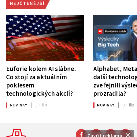
NEJČTENĚJŠÍ
Euforie kolem AI slábne.
Alphabet, Meta
Co stojí za aktuálním
další technolog
poklesem
zveřejnili výsl
technologických akcií?
prozradila?
NOVINKY
J. Filip
NOVINKY
J. Filip
Zavřít reklamu