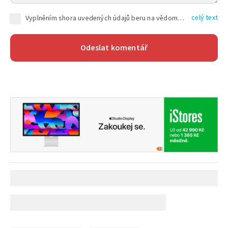
celý text
Vyplněním shora uvedených údajů beru na vědomí, že společnost TEXT FACTORY s.r.o., sídlem Brno, Durďákova 336/29, Černá Pole, PSČ: 613 00, IČ: 06157831, zapsané u Krajského soudu v Brně, oddíl C, vložka 100399, bude zpracovávat mé osobní údaje uvedené v rámci mnou vyplněného registračního formuláře na základě oprávněných zájmů TEXT FACTORY s.r.o. dle čl. 6 odst. 1 písm. f) GDPR a pro splnění právních povinností (čl. 6 odst. 1 písm. c) GDPR), a to pro tyto účely: nezbytnost zajistit oprávnění návštěvníka webových stránek provozovaných společností TEXT FACTORY s.r.o. přispívat aktivně ke zveřejněným článkům nebo v rámci diskusních fór a výkon práv TEXT FACTORY s.r.o. jako administrátora těchto diskusních fór. Více informací o zpracování osobních údajů a právech lze nalézt v