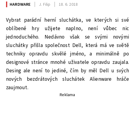
HARDWARE
J. Filip
18. 6. 2018
Vybrat parádní herní sluchátka, ve kterých si své
oblíbené hry užijete naplno, není vůbec nic
jednoduchého. Nedávno však se svými novými
sluchátky přišla společnost Dell, která má ve světě
techniky opravdu skvělé jméno, a minimálně po
designové stránce mnohé uživatele opravdu zaujala.
Desing ale není to jediné, čím by měl Dell u svých
nových bezdrátových sluchátek Alienware hráče
zaujmout.
Reklama