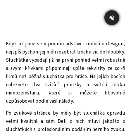
Když už jsme se v prvním odstavci zmínili o designu,
nejspíš bychom jej měli rozebrat trochu víc do hloubky.
Sluchátka vypadají již na první pohled velmi robustně
a svými křivkami připomínají spíše rekvizity ze sci-fi
filmů než běžná sluchátka pro hráče. Na jejich bocích
naleznete dva svítící proužky a svítící lebku
mimozemšťana, které si můžete libovolně
uzpůsobovat podle vaší nálady.
Po zvukové stránce by měly být sluchátka opravdu
velmi kvalitní a sám Dell o nich mluví jakožto o
sluchátkách s profesionálním podáním herního zvuku.