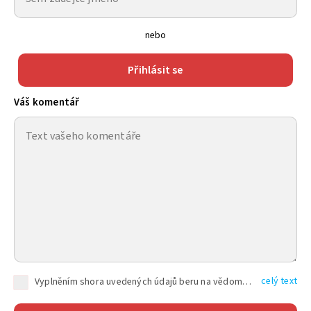
nebo
Přihlásit se
Váš komentář
celý text
Vyplněním shora uvedených údajů beru na vědomí, že společnost TEXT FACTORY s.r.o., sídlem Brno, Durďákova 336/29, Černá Pole, PSČ: 613 00, IČ: 06157831, zapsané u Krajského soudu v Brně, oddíl C, vložka 100399, bude zpracovávat mé osobní údaje uvedené v rámci mnou vyplněného registračního formuláře na základě oprávněných zájmů TEXT FACTORY s.r.o. dle čl. 6 odst. 1 písm. f) GDPR a pro splnění právních povinností (čl. 6 odst. 1 písm. c) GDPR), a to pro tyto účely: nezbytnost zajistit oprávnění návštěvníka webových stránek provozovaných společností TEXT FACTORY s.r.o. přispívat aktivně ke zveřejněným článkům nebo v rámci diskusních fór a výkon práv TEXT FACTORY s.r.o. jako administrátora těchto diskusních fór. Více informací o zpracování osobních údajů a právech lze nalézt v