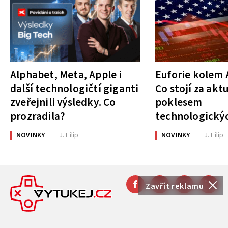
Alphabet, Meta, Apple i
Euforie kolem A
další technologičtí giganti
Co stojí za akt
zveřejnili výsledky. Co
poklesem
prozradila?
technologickýc
NOVINKY
J. Filip
NOVINKY
J. Filip
Zavřít reklamu