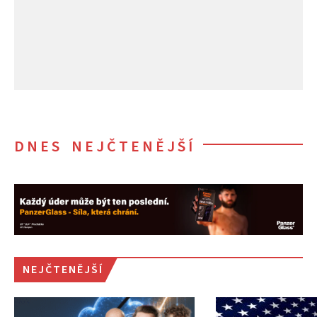
DNES NEJČTENĚJŠÍ
NEJČTENĚJŠÍ