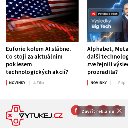
Euforie kolem AI slábne.
Alphabet, Meta
Co stojí za aktuálním
další technolog
poklesem
zveřejnili výsl
technologických akcií?
prozradila?
NOVINKY
J. Filip
NOVINKY
J. Filip
Zavřít reklamu