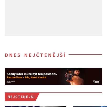
DNES NEJČTENĚJŠÍ
NEJČTENĚJŠÍ