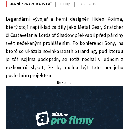
HERNÍ ZPRAVODAJSTVÍ
J. Filip
13. 6. 2018
Legendární vývojář a herní designér Hideo Kojima,
který stojí například za díly jako Metal Gear, Snatcher
či Castavelania: Lords of Shadow překvapil před pár dny
svět nečekaným prohlášením. Po konferenci Sony, na
které se ukázala novinka Death Stranding, pod kterou
je též Kojima podepsán, se totiž nechal v jednom z
rozhovorů slyšet, že by mohla být tato hra jeho
posledním projektem.
Reklama