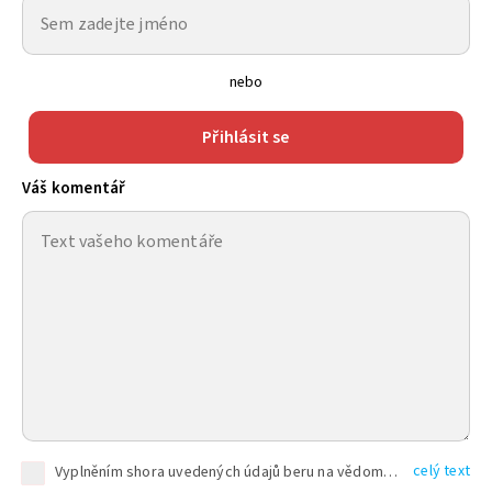
nebo
Přihlásit se
Váš komentář
celý text
Vyplněním shora uvedených údajů beru na vědomí, že společnost TEXT FACTORY s.r.o., sídlem Brno, Durďákova 336/29, Černá Pole, PSČ: 613 00, IČ: 06157831, zapsané u Krajského soudu v Brně, oddíl C, vložka 100399, bude zpracovávat mé osobní údaje uvedené v rámci mnou vyplněného registračního formuláře na základě oprávněných zájmů TEXT FACTORY s.r.o. dle čl. 6 odst. 1 písm. f) GDPR a pro splnění právních povinností (čl. 6 odst. 1 písm. c) GDPR), a to pro tyto účely: nezbytnost zajistit oprávnění návštěvníka webových stránek provozovaných společností TEXT FACTORY s.r.o. přispívat aktivně ke zveřejněným článkům nebo v rámci diskusních fór a výkon práv TEXT FACTORY s.r.o. jako administrátora těchto diskusních fór. Více informací o zpracování osobních údajů a právech lze nalézt v