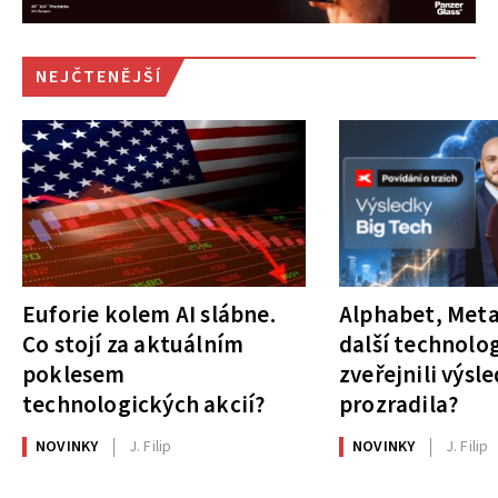
NEJČTENĚJŠÍ
Euforie kolem AI slábne.
Alphabet, Meta
Co stojí za aktuálním
další technolog
poklesem
zveřejnili výsl
technologických akcií?
prozradila?
NOVINKY
J. Filip
NOVINKY
J. Filip