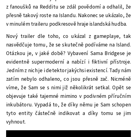
z fanoušků na Redditu se zdál povědomí a odhalil, že
přesně takový roste na Islandu. Nakonec se ukázalo, že
v minulém traileru podkresově hraje islandská hudba.
Nový trailer dle toho, co ukázal z gameplaye, tak
nasvědčuje tomu, že se skutečně podíváme na Island.
Otázkou je, v jaké době? Vybavení Sama Bridgese je
evidentně supermoderní a nabízí i fiktivní přístroje.
Jedním z nich je i detektor jakýchsi existencí. Tady nám
zatím nebylo odhaleno, co jsou přesně zač. Nicméně
víme, že Sam se s nimi již několikrát setkal. Opět se
objevuje také tajemné mimino v podivném příručním
inkubátoru. Vypadá to, že díky němu je Sam schopen
tyto entity částečně indikovat a díky tomu se jim
vyhnout.