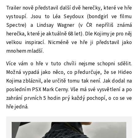
Trailer nově představil další dvě herečky, které ve hře
vystoupí. Jsou to Léa Seydoux (bondgirl ve filmu
Spectre) a Lindsay Wagner (v ČR nepříliš známá
herečka, které je aktuálně 68 let). Dle Kojimy je pro něj
velkou inspirací. Nicméně ve hře ji představil jako
mnohem mladší.
Více vám o hře v tuto chvíli nejsme schopni sdělit.
Možná vypadá jako něco, co předurčuje, že se Hideo
Kojima zbláznil, ale určitě tomu tak není. Jak dodal na
posledním PSX Mark Cerny. Vše má své vysvětlení a po
zahrání prvních 5 hodin prý každý pochopí, o co se ve
hře jedná.