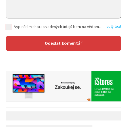
celý text
Vyplněním shora uvedených údajů beru na vědomí, že společnost TEXT FACTORY s.r.o., sídlem Brno, Durďákova 336/29, Černá Pole, PSČ: 613 00, IČ: 06157831, zapsané u Krajského soudu v Brně, oddíl C, vložka 100399, bude zpracovávat mé osobní údaje uvedené v rámci mnou vyplněného registračního formuláře na základě oprávněných zájmů TEXT FACTORY s.r.o. dle čl. 6 odst. 1 písm. f) GDPR a pro splnění právních povinností (čl. 6 odst. 1 písm. c) GDPR), a to pro tyto účely: nezbytnost zajistit oprávnění návštěvníka webových stránek provozovaných společností TEXT FACTORY s.r.o. přispívat aktivně ke zveřejněným článkům nebo v rámci diskusních fór a výkon práv TEXT FACTORY s.r.o. jako administrátora těchto diskusních fór. Více informací o zpracování osobních údajů a právech lze nalézt v