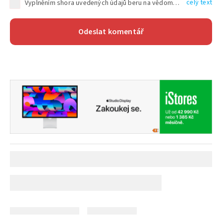
celý text
Vyplněním shora uvedených údajů beru na vědomí, že společnost TEXT FACTORY s.r.o., sídlem Brno, Durďákova 336/29, Černá Pole, PSČ: 613 00, IČ: 06157831, zapsané u Krajského soudu v Brně, oddíl C, vložka 100399, bude zpracovávat mé osobní údaje uvedené v rámci mnou vyplněného registračního formuláře na základě oprávněných zájmů TEXT FACTORY s.r.o. dle čl. 6 odst. 1 písm. f) GDPR a pro splnění právních povinností (čl. 6 odst. 1 písm. c) GDPR), a to pro tyto účely: nezbytnost zajistit oprávnění návštěvníka webových stránek provozovaných společností TEXT FACTORY s.r.o. přispívat aktivně ke zveřejněným článkům nebo v rámci diskusních fór a výkon práv TEXT FACTORY s.r.o. jako administrátora těchto diskusních fór. Více informací o zpracování osobních údajů a právech lze nalézt v