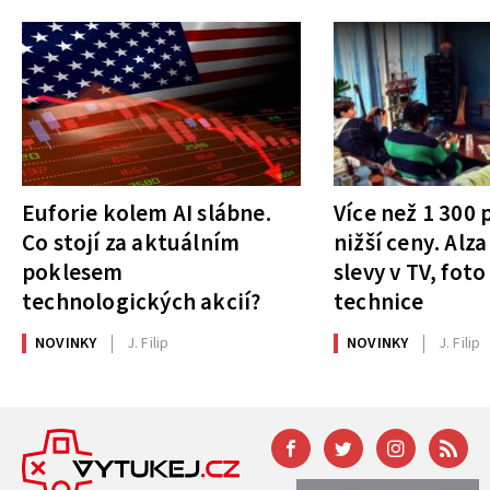
Euforie kolem AI slábne.
Více než 1 300
Co stojí za aktuálním
nižší ceny. Alza
poklesem
slevy v TV, foto
technologických akcií?
technice
NOVINKY
J. Filip
NOVINKY
J. Filip