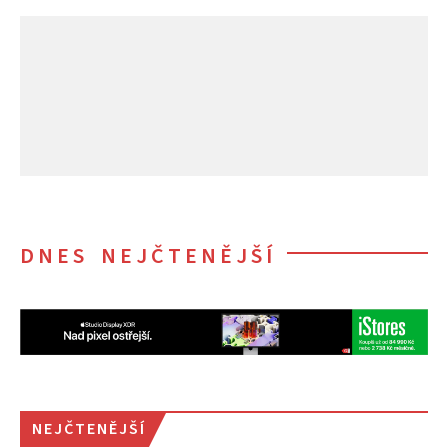
DNES NEJČTENĚJŠÍ
NEJČTENĚJŠÍ