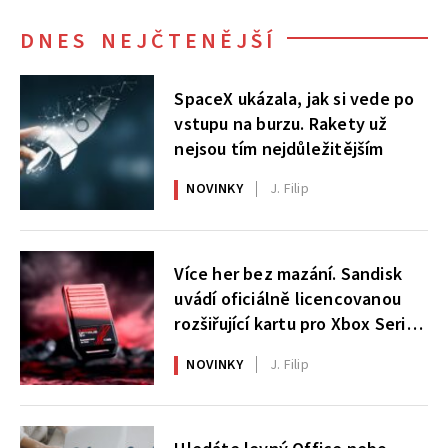
DNES NEJČTENĚJŠÍ
SpaceX ukázala, jak si vede po
vstupu na burzu. Rakety už
nejsou tím nejdůležitějším
NOVINKY
J. Filip
Více her bez mazání. Sandisk
uvádí oficiálně licencovanou
rozšiřující kartu pro Xbox Series
X|S
NOVINKY
J. Filip