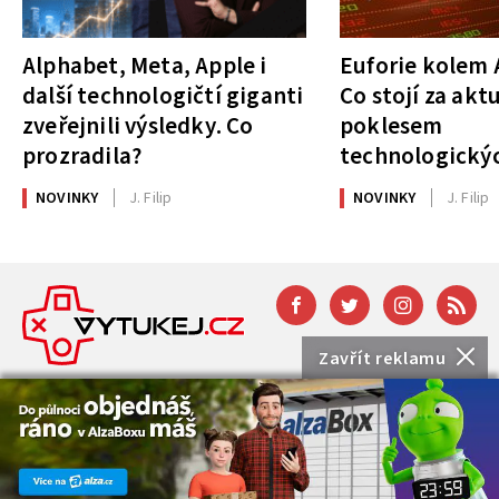
Alphabet, Meta, Apple i
Euforie kolem A
další technologičtí giganti
Co stojí za akt
zveřejnili výsledky. Co
poklesem
prozradila?
technologickýc
NOVINKY
J. Filip
NOVINKY
J. Filip
Zavřít reklamu