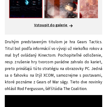
Vstoupit do galerie
Druhým predstaveným titulom je hra Gears Tactics.
Titul bol podľa informácií vo vývoji už niekoľko rokov a
mal byť ovládaný Kinectom. Pochopiteľné odloženie,
resp. zrušenie hry tvorcom parádne zahralo do kariet,
preto prinášajú túto stratégiu na obrazovky PC. Jedná
sa o ťahovku na štýl XCOM, samozrejme s postavami,
ktoré poznáme z Gears of War ságy. Tieto dve novinky
ohlásil Rod Fergusson, šéf štúdia The Coalition.