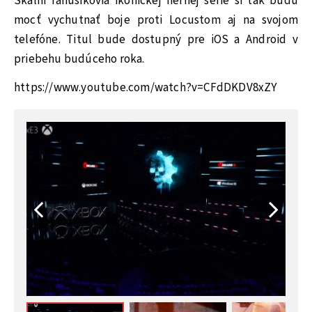
Skalní fanúšikovia ikonickej hernej série si tak budú
mocť vychutnať boje proti Locustom aj na svojom
telefóne. Titul bude dostupný pre iOS a Android v
priebehu budúceho roka.
https://www.youtube.com/watch?v=CFdDKDV8xZY