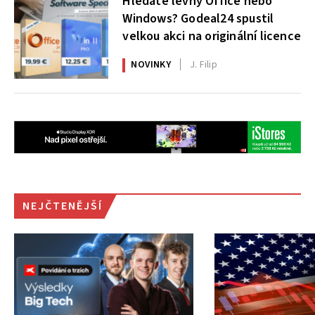
Hledáte levný Office nebo
Windows? Godeal24 spustil
velkou akci na originální licence
NOVINKY
J. Filip
NEJČTENĚJŠÍ