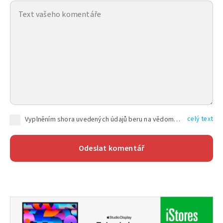
celý text
Vyplněním shora uvedených údajů beru na vědomí, že společnost TEXT FACTORY s.r.o., sídlem Brno, Durďákova 336/29, Černá Pole, PSČ: 613 00, IČ: 06157831, zapsané u Krajského soudu v Brně, oddíl C, vložka 100399, bude zpracovávat mé osobní údaje uvedené v rámci mnou vyplněného registračního formuláře na základě oprávněných zájmů TEXT FACTORY s.r.o. dle čl. 6 odst. 1 písm. f) GDPR a pro splnění právních povinností (čl. 6 odst. 1 písm. c) GDPR), a to pro tyto účely: nezbytnost zajistit oprávnění návštěvníka webových stránek provozovaných společností TEXT FACTORY s.r.o. přispívat aktivně ke zveřejněným článkům nebo v rámci diskusních fór a výkon práv TEXT FACTORY s.r.o. jako administrátora těchto diskusních fór. Více informací o zpracování osobních údajů a právech lze nalézt v