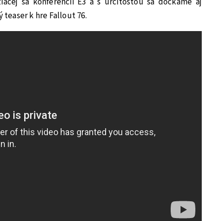
iacej sa konferencii E3 a s určitosťou sa dočkáme aj
 teaser k hre Fallout 76.