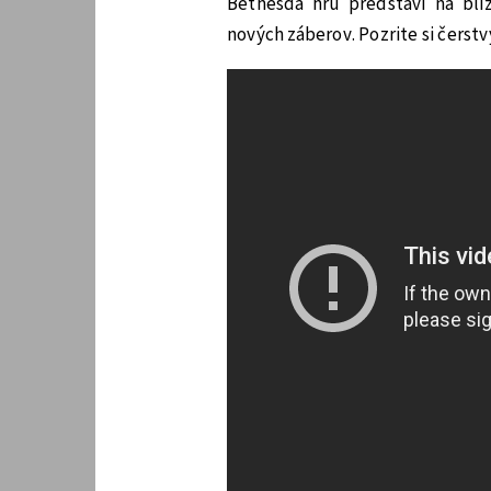
Bethesda hru predstaví na blíž
nových záberov. Pozrite si čerstvý