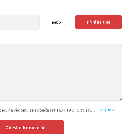
Přihlásit se
nebo
celý text
Vyplněním shora uvedených údajů beru na vědomí, že společnost TEXT FACTORY s.r.o., sídlem Brno, Durďákova 336/29, Černá Pole, PSČ: 613 00, IČ: 06157831, zapsané u Krajského soudu v Brně, oddíl C, vložka 100399, bude zpracovávat mé osobní údaje uvedené v rámci mnou vyplněného registračního formuláře na základě oprávněných zájmů TEXT FACTORY s.r.o. dle čl. 6 odst. 1 písm. f) GDPR a pro splnění právních povinností (čl. 6 odst. 1 písm. c) GDPR), a to pro tyto účely: nezbytnost zajistit oprávnění návštěvníka webových stránek provozovaných společností TEXT FACTORY s.r.o. přispívat aktivně ke zveřejněným článkům nebo v rámci diskusních fór a výkon práv TEXT FACTORY s.r.o. jako administrátora těchto diskusních fór. Více informací o zpracování osobních údajů a právech lze nalézt v