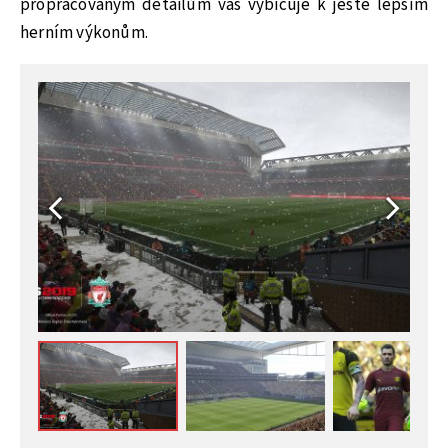
propracovaným detailům vás vybičuje k ještě lepším
herním výkonům.