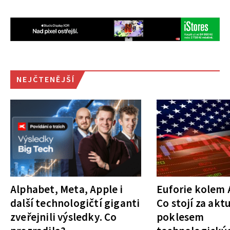
NEJČTENĚJŠÍ
Alphabet, Meta, Apple i
Euforie kolem A
další technologičtí giganti
Co stojí za akt
zveřejnili výsledky. Co
poklesem