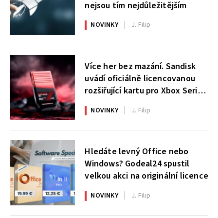
nejsou tím nejdůležitějším
NOVINKY
J. Filip
Více her bez mazání. Sandisk
uvádí oficiálně licencovanou
rozšiřující kartu pro Xbox Series
X|S
NOVINKY
J. Filip
Hledáte levný Office nebo
Windows? Godeal24 spustil
velkou akci na originální licence
NOVINKY
J. Filip