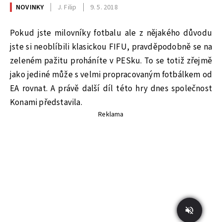
NOVINKY
J. Filip
9. 5. 2018
Pokud jste milovníky fotbalu ale z nějakého důvodu
jste si neoblíbili klasickou FIFU, pravděpodobně se na
zeleném pažitu proháníte v PESku. To se totiž zřejmě
jako jediné může s velmi propracovaným fotbálkem od
EA rovnat. A právě další díl této hry dnes společnost
Konami představila.
Reklama