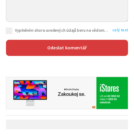
celý text
Vyplněním shora uvedených údajů beru na vědomí, že společnost TEXT FACTORY s.r.o., sídlem Brno, Durďákova 336/29, Černá Pole, PSČ: 613 00, IČ: 06157831, zapsané u Krajského soudu v Brně, oddíl C, vložka 100399, bude zpracovávat mé osobní údaje uvedené v rámci mnou vyplněného registračního formuláře na základě oprávněných zájmů TEXT FACTORY s.r.o. dle čl. 6 odst. 1 písm. f) GDPR a pro splnění právních povinností (čl. 6 odst. 1 písm. c) GDPR), a to pro tyto účely: nezbytnost zajistit oprávnění návštěvníka webových stránek provozovaných společností TEXT FACTORY s.r.o. přispívat aktivně ke zveřejněným článkům nebo v rámci diskusních fór a výkon práv TEXT FACTORY s.r.o. jako administrátora těchto diskusních fór. Více informací o zpracování osobních údajů a právech lze nalézt v