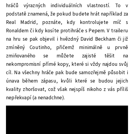
hráčů výrazných individuálních vlastností. To v
podstatě znamená, že pokud budete hrát například za
Real Madrid, poznáte, kdy kontrolujete míč s
Ronaldem či kdy kosíte protihráče s Pepem. V traileru
na hru se pak objevil i hvězdný David Beckham či již
zmíněný Coutinho, přičemž minimálně u prvně
zmiňovaného se můžete zajisté těšit na
nekompromisní přímé kopy, které si vždy najdou svůj
cíl. Na všechny hráče pak bude samozřejmě působit i
únava během zápasu, kvůli které se budou jejich
kvality zhoršovat, což však nejspíš nikoho z vás příliš
nepřekvapí (a nenadchne).