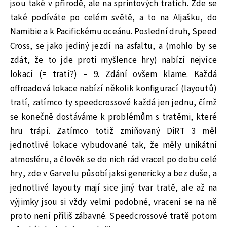
jsou také v přírodě, ale na sprintových tratích. Zde se
také podíváte po celém světě, a to na Aljašku, do
Namibie a k Pacifickému oceánu. Poslední druh, Speed
Cross, se jako jediný jezdí na asfaltu, a (mohlo by se
zdát, že to jde proti myšlence hry) nabízí nejvíce
lokací (= tratí?) – 9. Zdání ovšem klame. Každá
offroadová lokace nabízí několik konfigurací (layoutů)
tratí, zatímco ty speedcrossové každá jen jednu, čímž
se konečně dostáváme k problémům s tratěmi, které
hru trápí. Zatímco totiž zmiňovaný DiRT 3 měl
jednotlivé lokace vybudované tak, že měly unikátní
atmosféru, a člověk se do nich rád vracel po dobu celé
hry, zde v Garvelu působí jaksi genericky a bez duše, a
jednotlivé layouty mají sice jiný tvar tratě, ale až na
výjimky jsou si vždy velmi podobné, vracení se na ně
proto není příliš zábavné. Speedcrossové tratě potom