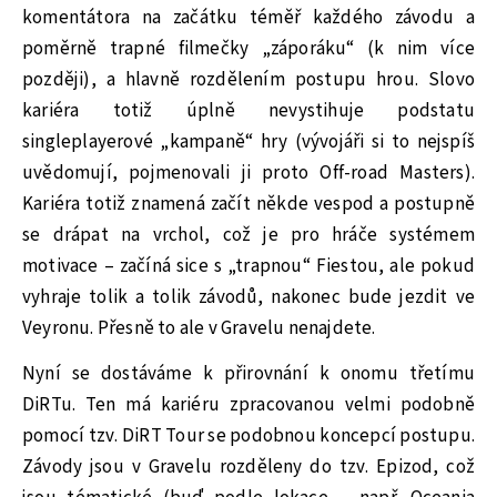
komentátora na začátku téměř každého závodu a
poměrně trapné filmečky „záporáku“ (k nim více
později), a hlavně rozdělením postupu hrou. Slovo
kariéra totiž úplně nevystihuje podstatu
singleplayerové „kampaně“ hry (vývojáři si to nejspíš
uvědomují, pojmenovali ji proto Off-road Masters).
Kariéra totiž znamená začít někde vespod a postupně
se drápat na vrchol, což je pro hráče systémem
motivace – začíná sice s „trapnou“ Fiestou, ale pokud
vyhraje tolik a tolik závodů, nakonec bude jezdit ve
Veyronu. Přesně to ale v Gravelu nenajdete.
Nyní se dostáváme k přirovnání k onomu třetímu
DiRTu. Ten má kariéru zpracovanou velmi podobně
pomocí tzv. DiRT Tour se podobnou koncepcí postupu.
Závody jsou v Gravelu rozděleny do tzv. Epizod, což