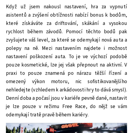
Když už jsem nakousl nastavení, hra za vypnutí
asistentů a zvýšení obtížnosti nabízí bonus k bodům,
které získáváte za driftování, skákání a vysokou
rychlost během závodů. Pomocí těchto bodů pak
zvyšujete váš level, za které se odemykají nová auta a
polepy na ně. Mezi nastavením najdete i možnost
nastavení poškození auta. To je ve výchozí podobě
pouze kosmetické, lze jej však přepnout na aktivní. V
praxi to pouze znamená po nárazu těžší řízení a
omezený výkon motoru, nic sofistikovanějšího
nehledejte (vzhledem k arkádovosti hry to dává smysl).
Denní doba a počasí jsou v kariéře pevně dané, nastavit
je lze pouze v režimu Free Race, do nějž se vám
odemykají tratě pravě během kariéry.