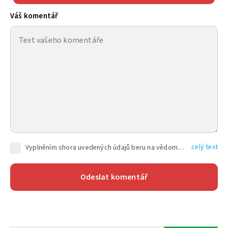
Váš komentář
celý text
Vyplněním shora uvedených údajů beru na vědomí, že společnost TEXT FACTORY s.r.o., sídlem Brno, Durďákova 336/29, Černá Pole, PSČ: 613 00, IČ: 06157831, zapsané u Krajského soudu v Brně, oddíl C, vložka 100399, bude zpracovávat mé osobní údaje uvedené v rámci mnou vyplněného registračního formuláře na základě oprávněných zájmů TEXT FACTORY s.r.o. dle čl. 6 odst. 1 písm. f) GDPR a pro splnění právních povinností (čl. 6 odst. 1 písm. c) GDPR), a to pro tyto účely: nezbytnost zajistit oprávnění návštěvníka webových stránek provozovaných společností TEXT FACTORY s.r.o. přispívat aktivně ke zveřejněným článkům nebo v rámci diskusních fór a výkon práv TEXT FACTORY s.r.o. jako administrátora těchto diskusních fór. Více informací o zpracování osobních údajů a právech lze nalézt v