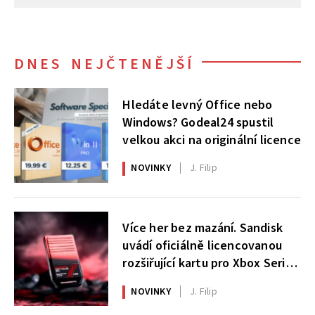
DNES NEJČTENĚJŠÍ
Hledáte levný Office nebo
Windows? Godeal24 spustil
velkou akci na originální licence
NOVINKY
J. Filip
Více her bez mazání. Sandisk
uvádí oficiálně licencovanou
rozšiřující kartu pro Xbox Series
X|S
NOVINKY
J. Filip