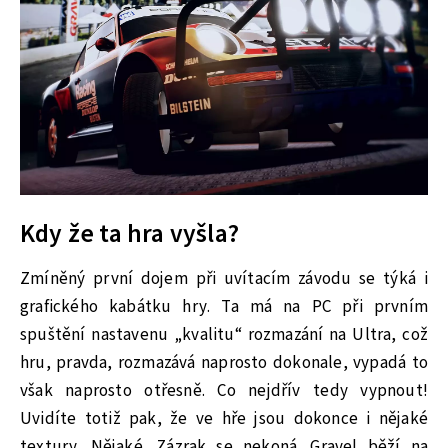
Kdy že ta hra vyšla?
Zmíněný první dojem při uvítacím závodu se týká i
grafického kabátku hry. Ta má na PC při prvním
spuštění nastavenu „kvalitu“ rozmazání na Ultra, což
hru, pravda, rozmazává naprosto dokonale, vypadá to
však naprosto otřesně. Co nejdřív tedy vypnout!
Uvidíte totiž pak, že ve hře jsou dokonce i nějaké
textury. Nějaké. Zázrak se nekoná. Gravel běží na