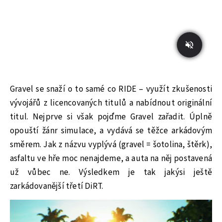
Gravel se snaží o to samé co RIDE – využít zkušenosti
vývojářů z licencovaných titulů a nabídnout originální
titul. Nejprve si však pojďme Gravel zařadit. Úplně
opouští žánr simulace, a vydává se těžce arkádovým
směrem. Jak z názvu vyplývá (gravel = šotolina, štěrk),
asfaltu ve hře moc nenajdeme, a auta na něj postavená
už vůbec ne. Výsledkem je tak jakýsi ještě
zarkádovanější třetí DiRT.