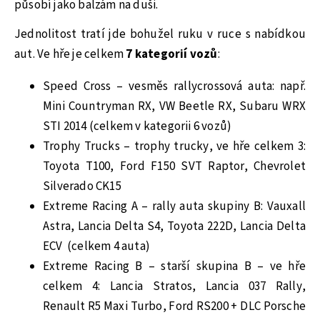
působí jako balzám na duši.
Jednolitost tratí jde bohužel ruku v ruce s nabídkou
aut. Ve hře je celkem
7 kategorií vozů
:
Speed Cross – vesměs rallycrossová auta: např.
Mini Countryman RX, VW Beetle RX, Subaru WRX
STI 2014 (celkem v kategorii 6 vozů)
Trophy Trucks – trophy trucky, ve hře celkem 3:
Toyota T100, Ford F150 SVT Raptor, Chevrolet
Silverado CK15
Extreme Racing A – rally auta skupiny B: Vauxall
Astra, Lancia Delta S4, Toyota 222D, Lancia Delta
ECV (celkem 4 auta)
Extreme Racing B – starší skupina B – ve hře
celkem 4: Lancia Stratos, Lancia 037 Rally,
Renault R5 Maxi Turbo, Ford RS200 + DLC Porsche