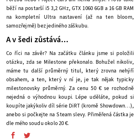
běží na postarší i5 3,2 GHz, GTX 1060 6GB a 16 GB RAM
na kompletní Ultra nastavení (až na ten bloom,
samozřejmě) bez jediného záškubu.
A v šedi zůstává…
Co říci na závěr? Na začátku článku jsme si položili
otázku, zda se Milestone překonalo. Bohužel nikoliv,
máme tu další průměrný titul, který zrovna nehýří
obsahem, a ten, který v ní je, je tak nějak typicky
milestonovsky průměrný. Za cenu 50 € se rozhodně
nejedná o výhodnou koupi. Lépe uděláte, pokud si
koupíte jakýkoliv díl série DiRT (kromě Showdown…),
anebo si počkejte na Steam slevy. Přiměřená částka je
dle mého soudu okolo 20 €.