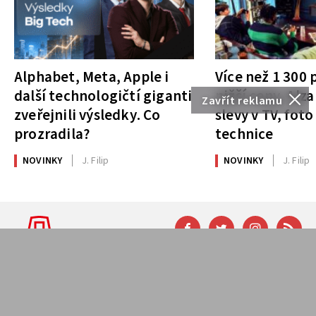
Alphabet, Meta, Apple i
Více než 1 300
další technologičtí giganti
nižší ceny. Alza
Zavřít reklamu
zveřejnili výsledky. Co
slevy v TV, foto
prozradila?
technice
NOVINKY
J. Filip
NOVINKY
J. Filip