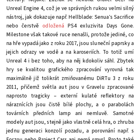
Unreal Engine 4, což je ve správných rukou velmi silný
nástroj, jak dokazuje např. Hellblade: Senua’s Sacrifice
nebo čerstvě
odložená
PS4 exluzivita Days Gone.
Milestone však takové ruce nenašli, protože jediné, co
na hře vypadá jako z roku 2017, jsou sluneční paprsky a
jejich odrazy ve vodě a na karoseriích. To totiž umí
Unreal 4 i bez toho, aby na něj kdokoliv sáhl. Zbytek
hry se kvalitou grafického zpracování vyrovná tak
maximálně již tolikrát zmiňovanému DiRTu 3 z roku
2011, přičemž světla aut jsou v Gravelu zpracované
naprosto tragicky – externí kulaté reflektory na
náraznících jsou čistě bílé plochy, a o parabolách
továrních předních lamp ani nemluvě. Samotné
modely aut jsou, stejně jako vlastně celá hra, o zhruba
jednu generaci konzolí pozadu, a porovnání např. s
Forzou nebo Project Cars ani nemá smysl. Proto také