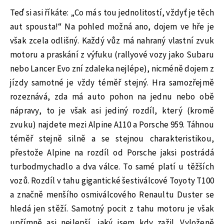
Teď si asi říkáte: „Co má s tou jednolitostí, vždyť je těch
aut spousta!“ Na pohled možná ano, dojem ve hře je
však zcela odlišný. Každý vůz má nahraný vlastní zvuk
motoru a praskání z výfuku (rallyové vozy jako Subaru
nebo Lancer Evo zní zdaleka nejlépe), nicméně dojem z
jízdy samotné je vždy téměř stejný. Hra samozřejmě
rozeznává, zda má auto pohon na jednu nebo obě
nápravy, to je však asi jediný rozdíl, který (kromě
zvuku) najdete mezi Alpine A110 a Porsche 959. Táhnou
téměř stejně silně a se stejnou charakteristikou,
přestože Alpine na rozdíl od Porsche jaksi postrádá
turbodmychadlo a dva válce. To samé platí u těžších
vozů. Rozdíl v tahu gigantické šestiválcové Toyoty T100
a značně menšího osmiválcového Renaultu Duster se
hledá jen stěží. Samotný pocit z tahu motoru je však
upřímně asi nejlepší, jaký jsem kdy zažil. Vyloženě