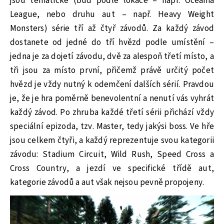
jsou tématické (buď podle lokace – např. Oceania
League, nebo druhu aut – např. Heavy Weight
Monsters) série tří až čtyř závodů. Za každý závod
dostanete od jedné do tří hvězd podle umístění –
jedna je za dojetí závodu, dvě za alespoň třetí místo, a
tři jsou za místo první, přičemž právě určitý počet
hvězd je vždy nutný k odemčení dalších sérií. Pravdou
je, že je hra poměrně benevolentní a nenutí vás vyhrát
každý závod. Po zhruba každé třetí sérii přichází vždy
speciální epizoda, tzv. Master, tedy jakýsi boss. Ve hře
jsou celkem čtyři, a každý reprezentuje svou kategorii
závodu: Stadium Circuit, Wild Rush, Speed Cross a
Cross Country, a jezdí ve specifické třídě aut,
kategorie závodů a aut však nejsou pevně propojeny.