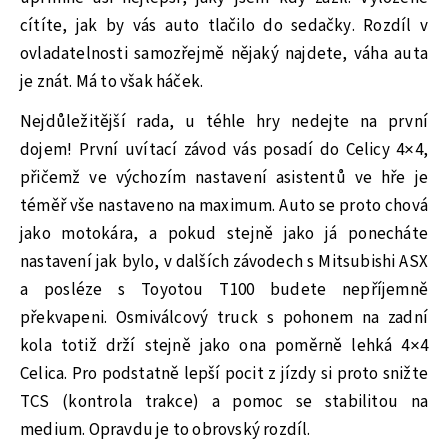
cítíte, jak by vás auto tlačilo do sedačky. Rozdíl v
ovladatelnosti samozřejmě nějaký najdete, váha auta
je znát. Má to však háček.
Nejdůležitější rada, u téhle hry nedejte na první
dojem! První uvítací závod vás posadí do Celicy 4×4,
přičemž ve výchozím nastavení asistentů ve hře je
téměř vše nastaveno na maximum. Auto se proto chová
jako motokára, a pokud stejně jako já ponecháte
nastavení jak bylo, v dalších závodech s Mitsubishi ASX
a posléze s Toyotou T100 budete nepříjemně
překvapeni. Osmiválcový truck s pohonem na zadní
kola totiž drží stejně jako ona poměrně lehká 4×4
Celica. Pro podstatně lepší pocit z jízdy si proto snižte
TCS (kontrola trakce) a pomoc se stabilitou na
medium. Opravdu je to obrovský rozdíl.