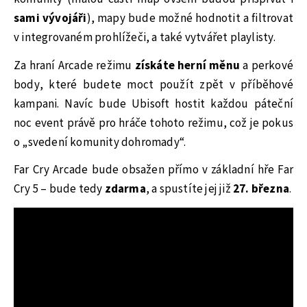
sami vývojáři
), mapy bude možné hodnotit a filtrovat
v integrovaném prohlížeči, a také vytvářet playlisty.
Za hraní Arcade režimu
získáte herní měnu
a perkové
body, které budete moct použít zpět v příběhové
kampani. Navíc bude Ubisoft hostit každou páteční
noc event právě pro hráče tohoto režimu, což je pokus
o „svedení komunity dohromady“.
Far Cry Arcade bude obsažen přímo v základní hře Far
Cry 5 – bude tedy
zdarma
, a spustíte jej již
27. března
.