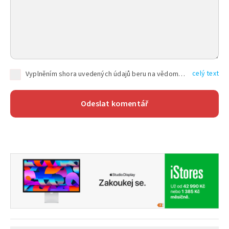
celý text
Vyplněním shora uvedených údajů beru na vědomí, že společnost TEXT FACTORY s.r.o., sídlem Brno, Durďákova 336/29, Černá Pole, PSČ: 613 00, IČ: 06157831, zapsané u Krajského soudu v Brně, oddíl C, vložka 100399, bude zpracovávat mé osobní údaje uvedené v rámci mnou vyplněného registračního formuláře na základě oprávněných zájmů TEXT FACTORY s.r.o. dle čl. 6 odst. 1 písm. f) GDPR a pro splnění právních povinností (čl. 6 odst. 1 písm. c) GDPR), a to pro tyto účely: nezbytnost zajistit oprávnění návštěvníka webových stránek provozovaných společností TEXT FACTORY s.r.o. přispívat aktivně ke zveřejněným článkům nebo v rámci diskusních fór a výkon práv TEXT FACTORY s.r.o. jako administrátora těchto diskusních fór. Více informací o zpracování osobních údajů a právech lze nalézt v