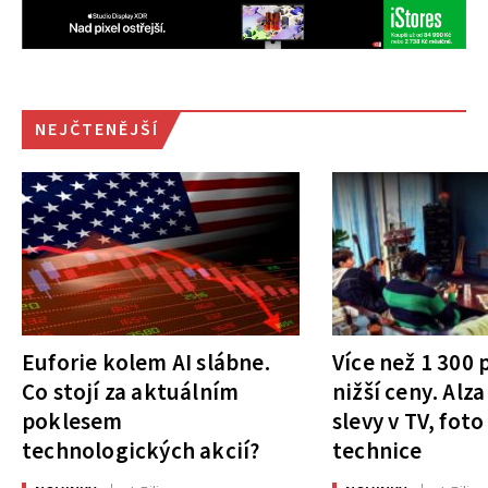
NEJČTENĚJŠÍ
Euforie kolem AI slábne.
Více než 1 300
Co stojí za aktuálním
nižší ceny. Alza
poklesem
slevy v TV, foto
technologických akcií?
technice