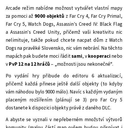
Arcade režim nabídne možnost vytvářet vlastní mapy
za pomoci až
9000 objektů
z Far Cry 4, Far Cry Primal,
Far Cry 5, Watch Dogs, Assassin’s Creed IV: Black Flag
a Assassin’s Creed Unity, přičemž vaši kreativitu nic
nelimituje, takže pokud chcete nacpat dům z Watch
Dogs na pravěké Slovensko, nic vám nebrání. Na těchto
mapách pak budete moci řádit
sami
, v
kooperaci
nebo
v
PvP 12 na 12 hráčů
– „možnosti jsou nekonečné“.
Po vydání hry přibude do editoru 6 aktualizací,
přičemž každá přinese ještě další objekty (to kdyby
vám náhodou bylo 9000 málo). Navíc s každým vydaným
placeným rozšířením (plánují se 3) pro Far Cry 5
dostanete k dispozici objekty právě z daného DLC.
A abyste se vyznali v nepřeberném množství výtvorů
komunity (malou částí map ovšem budou přispívat i