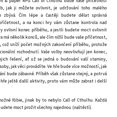
n & paper RPG Call of Cthulhu bude vaše příčetnost
b, jak ji můžete ovlivnit, je udržování toho malého
m zbývá. Čím lépe a častěji budete dělat správná
příčetnost, a na konci hry vám zůstane kontrola nad
 ovlivní konec příběhu, a jestli budete moct ovlivnit
ra má několik konců, ale čím nižší bude vaše příčetnost,
 což sníží počet možných zakončení příběhu, protože
ionální rozhodnutí. Vaše volby neovlivňují jen konec,
jich řešení, ať už se jedná o budování vaší staminy,
y, jak věci provádíte. Ve hře bude více možností, jak
ání bude zábavné. Příběh však zůstane stejný, a potrvá
hře ještě další aktivity, proto vám může zabrat i delší
ožné fóbie, jinak by to nebylo Call of Cthulhu. Každá
budete moct prožit všechny najednou (naštěstí).