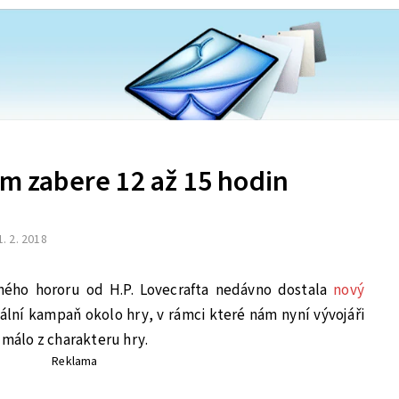
ám zabere 12 až 15 hodin
1. 2. 2018
ného hororu od H.P. Lovecrafta nedávno dostala
nový
ální kampaň okolo hry, v rámci které nám nyní vývojáři
 málo z charakteru hry.
Reklama