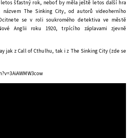
 letos šťastný rok, neboť by měla ještě letos další hra
 s názvem The Sinking City, od autorů videoherního
 Ocitnete se v roli soukromého detektiva ve městě
vé Anglii roku 1920, trpícího záplavami zjevně
jak z Call of Cthulhu, tak i z The Sinking City (zde se
ch?v=3AiAWMW3cow