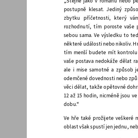
„Stejně jako v románu nebo pe
postupně klesat. Jediný způso
zbytku příčetnosti, který vá
rozhodnutí, tím poroste vaše 
sebou sama. Ve výsledku to tedy
některé události nebo nikoliv. H
tím menší budete mít kontrolu,
vaše postava nedokáže dělat rac
ale i mise samotné a způsob je
odemčené dovednosti nebo způsob
věci dělat, takže opětovné dohr
12 až 15 hodin, nicméně jsou ve 
dobu.“
Ve hře také prožijete veškeré m
oblast však spustí jen jednu, ne