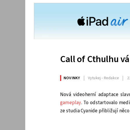
Call of Cthulhu v
NOVINKY
Vytukej - Redakce
2
Nová videoherní adaptace slav
gameplay
. To odstartovalo medi
ze studia Cyanide přibližují něco