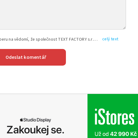
celý text
Vyplněním shora uvedených údajů beru na vědomí, že společnost TEXT FACTORY s.r.o., sídlem Brno, Durďákova 336/29, Černá Pole, PSČ: 613 00, IČ: 06157831, zapsané u Krajského soudu v Brně, oddíl C, vložka 100399, bude zpracovávat mé osobní údaje uvedené v rámci mnou vyplněného registračního formuláře na základě oprávněných zájmů TEXT FACTORY s.r.o. dle čl. 6 odst. 1 písm. f) GDPR a pro splnění právních povinností (čl. 6 odst. 1 písm. c) GDPR), a to pro tyto účely: nezbytnost zajistit oprávnění návštěvníka webových stránek provozovaných společností TEXT FACTORY s.r.o. přispívat aktivně ke zveřejněným článkům nebo v rámci diskusních fór a výkon práv TEXT FACTORY s.r.o. jako administrátora těchto diskusních fór. Více informací o zpracování osobních údajů a právech lze nalézt v