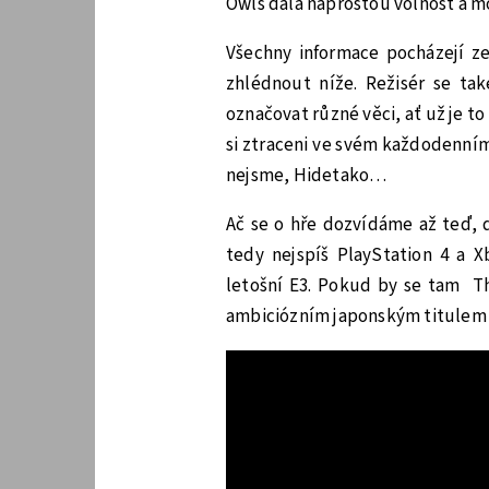
Owls dala naprostou volnost a m
Všechny informace pocházejí z
zhlédnout níže. Režisér se tak
označovat různé věci, ať už je t
si ztraceni ve svém každodenním 
nejsme, Hidetako…
Ač se o hře dozvídáme až teď, 
tedy nejspíš PlayStation 4 a X
letošní E3. Pokud by se tam Th
ambiciózním japonským titulem