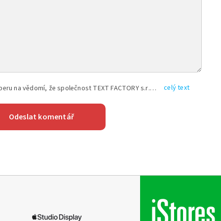
celý text
Vyplněním shora uvedených údajů beru na vědomí, že společnost TEXT FACTORY s.r.o., sídlem Brno, Durďákova 336/29, Černá Pole, PSČ: 613 00, IČ: 06157831, zapsané u Krajského soudu v Brně, oddíl C, vložka 100399, bude zpracovávat mé osobní údaje uvedené v rámci mnou vyplněného registračního formuláře na základě oprávněných zájmů TEXT FACTORY s.r.o. dle čl. 6 odst. 1 písm. f) GDPR a pro splnění právních povinností (čl. 6 odst. 1 písm. c) GDPR), a to pro tyto účely: nezbytnost zajistit oprávnění návštěvníka webových stránek provozovaných společností TEXT FACTORY s.r.o. přispívat aktivně ke zveřejněným článkům nebo v rámci diskusních fór a výkon práv TEXT FACTORY s.r.o. jako administrátora těchto diskusních fór. Více informací o zpracování osobních údajů a právech lze nalézt v