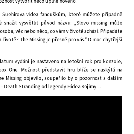
ožnost vytvořit něco úplně nového.
e Suehirova videa fanouškům, které můžete případně
é snažil vysvětlit původ názvu: „Slovo missing může
o osoba, věc nebo něco, co vám v životě schází. Připadáte
životě? The Missing je přesně pro vás.“ O moc chytřejší
datum vydání je nastaveno na letošní rok pro konzole,
box One. Možnost představit hru blíže se naskýtá na
e Missing objevilo, soupeřilo by o pozornost s dalším
 – Death Stranding od legendy Hidea Kojimy…