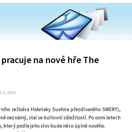
 pracuje na nové hře The
6. 2. 2018
erního režiséra Hidetaky Suehira přezdívaného SWERY),
ě neznámý, stal se kultovní záležitostí. Po osmi letech
m, který podle jeho slov bude něco úplně nového.