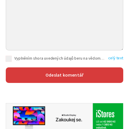
celý text
Vyplněním shora uvedených údajů beru na vědomí, že společnost TEXT FACTORY s.r.o., sídlem Brno, Durďákova 336/29, Černá Pole, PSČ: 613 00, IČ: 06157831, zapsané u Krajského soudu v Brně, oddíl C, vložka 100399, bude zpracovávat mé osobní údaje uvedené v rámci mnou vyplněného registračního formuláře na základě oprávněných zájmů TEXT FACTORY s.r.o. dle čl. 6 odst. 1 písm. f) GDPR a pro splnění právních povinností (čl. 6 odst. 1 písm. c) GDPR), a to pro tyto účely: nezbytnost zajistit oprávnění návštěvníka webových stránek provozovaných společností TEXT FACTORY s.r.o. přispívat aktivně ke zveřejněným článkům nebo v rámci diskusních fór a výkon práv TEXT FACTORY s.r.o. jako administrátora těchto diskusních fór. Více informací o zpracování osobních údajů a právech lze nalézt v