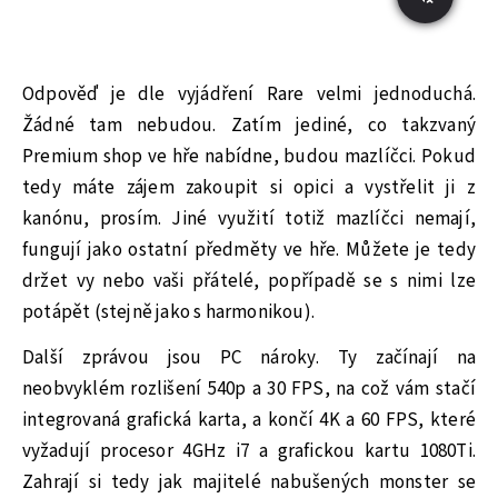
Odpověď je dle vyjádření Rare velmi jednoduchá.
Žádné tam nebudou. Zatím jediné, co takzvaný
Premium shop ve hře nabídne, budou mazlíčci. Pokud
tedy máte zájem zakoupit si opici a vystřelit ji z
kanónu, prosím. Jiné využití totiž mazlíčci nemají,
fungují jako ostatní předměty ve hře. Můžete je tedy
držet vy nebo vaši přátelé, popřípadě se s nimi lze
potápět (stejně jako s harmonikou).
Další zprávou jsou PC nároky. Ty začínají na
neobvyklém rozlišení 540p a 30 FPS, na což vám stačí
integrovaná grafická karta, a končí 4K a 60 FPS, které
vyžadují procesor 4GHz i7 a grafickou kartu 1080Ti.
Zahrají si tedy jak majitelé nabušených monster se