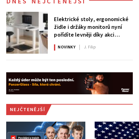
DNES NEJČTENĚJŠÍ
Elektrické stoly, ergonomické
židle i držáky monitorů nyní
pořídíte levněji díky akci
AlzaErgo
NOVINKY
J. Filip
NEJČTENĚJŠÍ