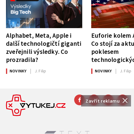
Alphabet, Meta, Apple i
Euforie kolem A
další technologičtí giganti
Co stojí za akt
zveřejnili výsledky. Co
poklesem
prozradila?
technologickýc
NOVINKY
J. Filip
NOVINKY
J. Filip
Zavřít reklamu