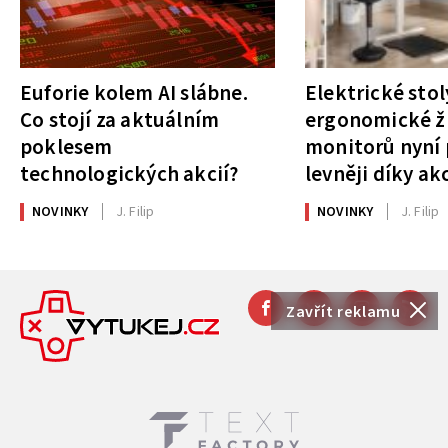
Euforie kolem AI slábne.
Elektrické stol
Co stojí za aktuálním
ergonomické ži
poklesem
monitorů nyní 
technologických akcií?
levněji díky ak
NOVINKY
J. Filip
NOVINKY
J. Filip
Zavřít reklamu