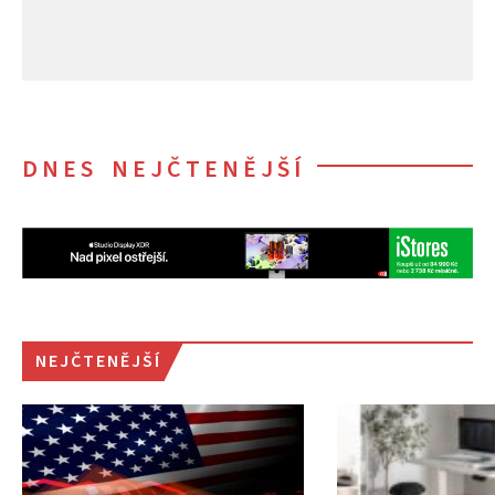
DNES NEJČTENĚJŠÍ
NEJČTENĚJŠÍ