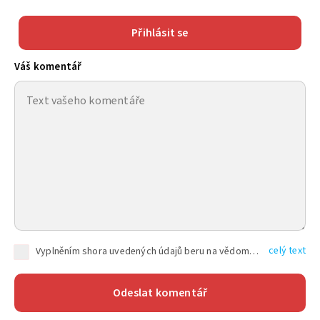
Přihlásit se
Váš komentář
celý text
Vyplněním shora uvedených údajů beru na vědomí, že společnost TEXT FACTORY s.r.o., sídlem Brno, Durďákova 336/29, Černá Pole, PSČ: 613 00, IČ: 06157831, zapsané u Krajského soudu v Brně, oddíl C, vložka 100399, bude zpracovávat mé osobní údaje uvedené v rámci mnou vyplněného registračního formuláře na základě oprávněných zájmů TEXT FACTORY s.r.o. dle čl. 6 odst. 1 písm. f) GDPR a pro splnění právních povinností (čl. 6 odst. 1 písm. c) GDPR), a to pro tyto účely: nezbytnost zajistit oprávnění návštěvníka webových stránek provozovaných společností TEXT FACTORY s.r.o. přispívat aktivně ke zveřejněným článkům nebo v rámci diskusních fór a výkon práv TEXT FACTORY s.r.o. jako administrátora těchto diskusních fór. Více informací o zpracování osobních údajů a právech lze nalézt v