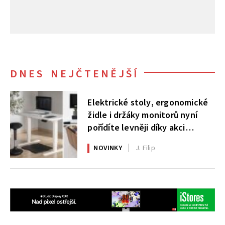
DNES NEJČTENĚJŠÍ
Elektrické stoly, ergonomické
židle i držáky monitorů nyní
pořídíte levněji díky akci
AlzaErgo
NOVINKY
J. Filip