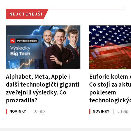
NEJČTENĚJŠÍ
Alphabet, Meta, Apple i
Euforie kolem A
další technologičtí giganti
Co stojí za akt
zveřejnili výsledky. Co
poklesem
prozradila?
technologickýc
NOVINKY
J. Filip
NOVINKY
J. Filip