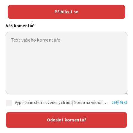
Přihlásit se
Váš komentář
celý text
Vyplněním shora uvedených údajů beru na vědomí, že společnost TEXT FACTORY s.r.o., sídlem Brno, Durďákova 336/29, Černá Pole, PSČ: 613 00, IČ: 06157831, zapsané u Krajského soudu v Brně, oddíl C, vložka 100399, bude zpracovávat mé osobní údaje uvedené v rámci mnou vyplněného registračního formuláře na základě oprávněných zájmů TEXT FACTORY s.r.o. dle čl. 6 odst. 1 písm. f) GDPR a pro splnění právních povinností (čl. 6 odst. 1 písm. c) GDPR), a to pro tyto účely: nezbytnost zajistit oprávnění návštěvníka webových stránek provozovaných společností TEXT FACTORY s.r.o. přispívat aktivně ke zveřejněným článkům nebo v rámci diskusních fór a výkon práv TEXT FACTORY s.r.o. jako administrátora těchto diskusních fór. Více informací o zpracování osobních údajů a právech lze nalézt v