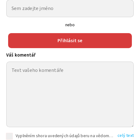
nebo
Přihlásit se
Váš komentář
celý text
Vyplněním shora uvedených údajů beru na vědomí, že společnost TEXT FACTORY s.r.o., sídlem Brno, Durďákova 336/29, Černá Pole, PSČ: 613 00, IČ: 06157831, zapsané u Krajského soudu v Brně, oddíl C, vložka 100399, bude zpracovávat mé osobní údaje uvedené v rámci mnou vyplněného registračního formuláře na základě oprávněných zájmů TEXT FACTORY s.r.o. dle čl. 6 odst. 1 písm. f) GDPR a pro splnění právních povinností (čl. 6 odst. 1 písm. c) GDPR), a to pro tyto účely: nezbytnost zajistit oprávnění návštěvníka webových stránek provozovaných společností TEXT FACTORY s.r.o. přispívat aktivně ke zveřejněným článkům nebo v rámci diskusních fór a výkon práv TEXT FACTORY s.r.o. jako administrátora těchto diskusních fór. Více informací o zpracování osobních údajů a právech lze nalézt v