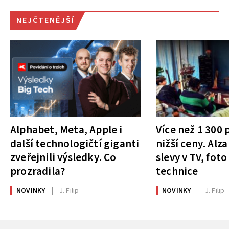
NEJČTENĚJŠÍ
Alphabet, Meta, Apple i
Více než 1 300
další technologičtí giganti
nižší ceny. Alza
zveřejnili výsledky. Co
slevy v TV, foto
prozradila?
technice
NOVINKY
J. Filip
NOVINKY
J. Filip