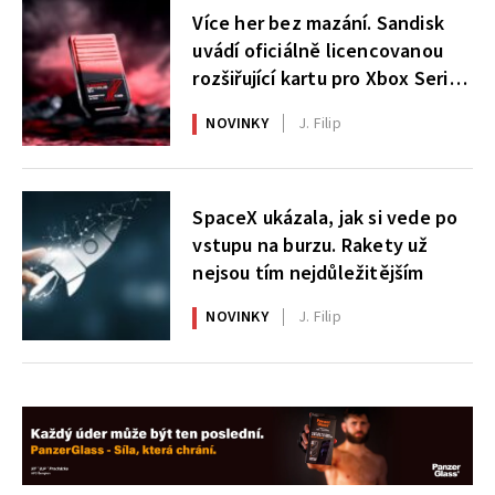
Více her bez mazání. Sandisk
uvádí oficiálně licencovanou
rozšiřující kartu pro Xbox Series
X|S
NOVINKY
J. Filip
SpaceX ukázala, jak si vede po
vstupu na burzu. Rakety už
nejsou tím nejdůležitějším
NOVINKY
J. Filip