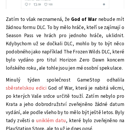
Zatím to však neznamená, že
God of War
nebude mít
žádnou formu DLC. To by mělo hráče, kteří se zajímají o
Season Pass ve hrách pro jednoho hráče, uklidnit.
Kdybychom už se dočkali DLC, mohlo by to být něco
podobného jako například The Frozen Wilds DLC, které
bylo vydáno pro titul Horizon Zero Dawn koncem
loňského roku, ale tohle jsou jen mé osobní spekulace.
Minulý týden společnost GameStop odhalila
sběratelskou edici
God of War, která je nabitá věcmi,
po kterých Vaše srdce určitě touží. Zatím nebylo pro
Krata a jeho dobrodružství zveřejněno žádné datum
vydání, ale podle všeho by to mělo být ještě letos. Byly
tady zvěsti o
uniklém datu
, které bylo zveřejněno na
PlayStation Store, ale to už je dnes
pasé
.