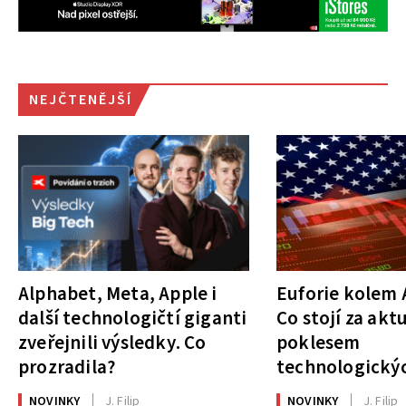
NEJČTENĚJŠÍ
Alphabet, Meta, Apple i
Euforie kolem A
další technologičtí giganti
Co stojí za akt
zveřejnili výsledky. Co
poklesem
prozradila?
technologickýc
NOVINKY
J. Filip
NOVINKY
J. Filip