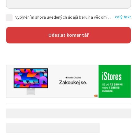
celý text
Vyplněním shora uvedených údajů beru na vědomí, že společnost TEXT FACTORY s.r.o., sídlem Brno, Durďákova 336/29, Černá Pole, PSČ: 613 00, IČ: 06157831, zapsané u Krajského soudu v Brně, oddíl C, vložka 100399, bude zpracovávat mé osobní údaje uvedené v rámci mnou vyplněného registračního formuláře na základě oprávněných zájmů TEXT FACTORY s.r.o. dle čl. 6 odst. 1 písm. f) GDPR a pro splnění právních povinností (čl. 6 odst. 1 písm. c) GDPR), a to pro tyto účely: nezbytnost zajistit oprávnění návštěvníka webových stránek provozovaných společností TEXT FACTORY s.r.o. přispívat aktivně ke zveřejněným článkům nebo v rámci diskusních fór a výkon práv TEXT FACTORY s.r.o. jako administrátora těchto diskusních fór. Více informací o zpracování osobních údajů a právech lze nalézt v