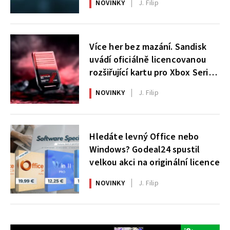
NOVINKY
J. Filip
Více her bez mazání. Sandisk
uvádí oficiálně licencovanou
rozšiřující kartu pro Xbox Series
X|S
NOVINKY
J. Filip
Hledáte levný Office nebo
Windows? Godeal24 spustil
velkou akci na originální licence
NOVINKY
J. Filip