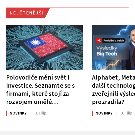
NEJČTENĚJŠÍ
Polovodiče mění svět i
Alphabet, Meta
investice. Seznamte se s
další technolog
firmami, které stojí za
zveřejnili výsl
rozvojem umělé
prozradila?
inteligence
NOVINKY
J. Filip
NOVINKY
J. Filip