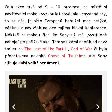
Celá akce trvá od 9. – 10. prosince, na místě si
návštěvníci mohou vyzkoušet nové, ale i chystané hry,
to se nás, jakožto Evropanů bohužel moc netýká.
Většinu z nás však nejvíce zajímá hlavní konference.
Někteří si mohou říct, že Sony už má „vystřílené
náboje“ po pařížské akci. Tam se ukázal například nový
trailer na
The Last of Us: Part II
,
God of War
či byla
představena novinka
Ghost of Tsushima
. Ale Sony
slibuje další
velká oznámení
.