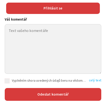
Přihlásit se
Váš komentář
celý text
Vyplněním shora uvedených údajů beru na vědomí, že společnost TEXT FACTORY s.r.o., sídlem Brno, Durďákova 336/29, Černá Pole, PSČ: 613 00, IČ: 06157831, zapsané u Krajského soudu v Brně, oddíl C, vložka 100399, bude zpracovávat mé osobní údaje uvedené v rámci mnou vyplněného registračního formuláře na základě oprávněných zájmů TEXT FACTORY s.r.o. dle čl. 6 odst. 1 písm. f) GDPR a pro splnění právních povinností (čl. 6 odst. 1 písm. c) GDPR), a to pro tyto účely: nezbytnost zajistit oprávnění návštěvníka webových stránek provozovaných společností TEXT FACTORY s.r.o. přispívat aktivně ke zveřejněným článkům nebo v rámci diskusních fór a výkon práv TEXT FACTORY s.r.o. jako administrátora těchto diskusních fór. Více informací o zpracování osobních údajů a právech lze nalézt v