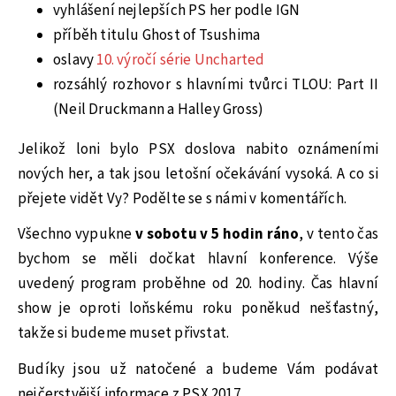
vyhlášení nejlepších PS her podle IGN
příběh titulu Ghost of Tsushima
oslavy
10. výročí série Uncharted
rozsáhlý rozhovor s hlavními tvůrci TLOU: Part II
(Neil Druckmann a Halley Gross)
Jelikož loni bylo PSX doslova nabito oznámeními
nových her, a tak jsou letošní očekávání vysoká. A co si
přejete vidět Vy? Podělte se s námi v komentářích.
Všechno vypukne
v sobotu v 5 hodin ráno
, v tento čas
bychom se měli dočkat hlavní konference. Výše
uvedený program proběhne od 20. hodiny. Čas hlavní
show je oproti loňskému roku poněkud nešťastný,
takže si budeme muset přivstat.
Budíky jsou už natočené a budeme Vám podávat
nejčerstvější informace z PSX 2017.