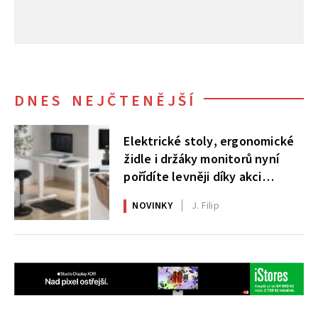
DNES NEJČTENĚJŠÍ
Elektrické stoly, ergonomické
židle i držáky monitorů nyní
pořídíte levněji díky akci
AlzaErgo
NOVINKY
J. Filip