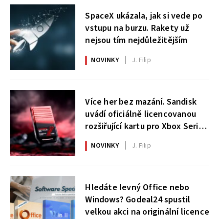
SpaceX ukázala, jak si vede po
vstupu na burzu. Rakety už
nejsou tím nejdůležitějším
NOVINKY
J. Filip
Více her bez mazání. Sandisk
uvádí oficiálně licencovanou
rozšiřující kartu pro Xbox Series
X|S
NOVINKY
J. Filip
Hledáte levný Office nebo
Windows? Godeal24 spustil
velkou akci na originální licence