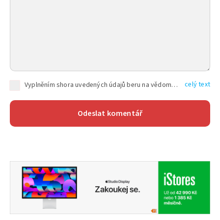
celý text
Vyplněním shora uvedených údajů beru na vědomí, že společnost TEXT FACTORY s.r.o., sídlem Brno, Durďákova 336/29, Černá Pole, PSČ: 613 00, IČ: 06157831, zapsané u Krajského soudu v Brně, oddíl C, vložka 100399, bude zpracovávat mé osobní údaje uvedené v rámci mnou vyplněného registračního formuláře na základě oprávněných zájmů TEXT FACTORY s.r.o. dle čl. 6 odst. 1 písm. f) GDPR a pro splnění právních povinností (čl. 6 odst. 1 písm. c) GDPR), a to pro tyto účely: nezbytnost zajistit oprávnění návštěvníka webových stránek provozovaných společností TEXT FACTORY s.r.o. přispívat aktivně ke zveřejněným článkům nebo v rámci diskusních fór a výkon práv TEXT FACTORY s.r.o. jako administrátora těchto diskusních fór. Více informací o zpracování osobních údajů a právech lze nalézt v