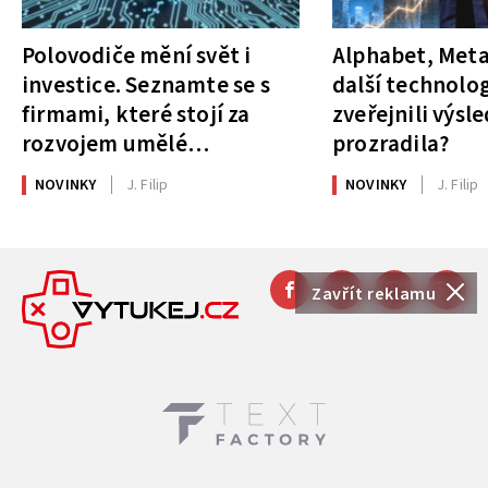
Polovodiče mění svět i
Alphabet, Meta
investice. Seznamte se s
další technolog
firmami, které stojí za
zveřejnili výsl
rozvojem umělé
prozradila?
inteligence
NOVINKY
J. Filip
NOVINKY
J. Filip
Zavřít reklamu