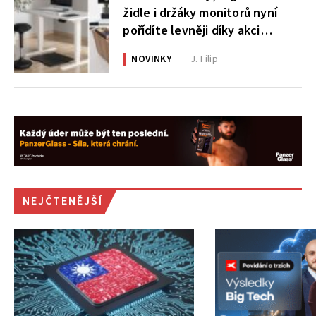
židle i držáky monitorů nyní
pořídíte levněji díky akci
AlzaErgo
NOVINKY
J. Filip
NEJČTENĚJŠÍ