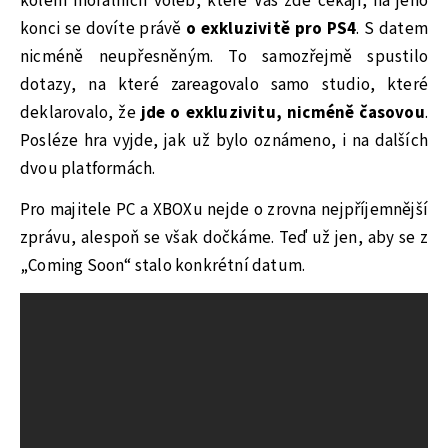
kolem morálních voleb, které Vás zde čekají, na jeho
konci se dovíte právě
o exkluzivitě pro PS4
. S datem
nicméně neupřesněným. To samozřejmě spustilo
dotazy, na které zareagovalo samo studio, které
deklarovalo, že
jde o exkluzivitu, nicméně časovou
.
Posléze hra vyjde, jak už bylo oznámeno, i na dalších
dvou platformách.
Pro majitele PC a XBOXu nejde o zrovna nejpříjemnější
zprávu, alespoň se však dočkáme. Teď už jen, aby se z
„Coming Soon“ stalo konkrétní datum.