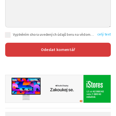
celý text
Vyplněním shora uvedených údajů beru na vědomí, že společnost TEXT FACTORY s.r.o., sídlem Brno, Durďákova 336/29, Černá Pole, PSČ: 613 00, IČ: 06157831, zapsané u Krajského soudu v Brně, oddíl C, vložka 100399, bude zpracovávat mé osobní údaje uvedené v rámci mnou vyplněného registračního formuláře na základě oprávněných zájmů TEXT FACTORY s.r.o. dle čl. 6 odst. 1 písm. f) GDPR a pro splnění právních povinností (čl. 6 odst. 1 písm. c) GDPR), a to pro tyto účely: nezbytnost zajistit oprávnění návštěvníka webových stránek provozovaných společností TEXT FACTORY s.r.o. přispívat aktivně ke zveřejněným článkům nebo v rámci diskusních fór a výkon práv TEXT FACTORY s.r.o. jako administrátora těchto diskusních fór. Více informací o zpracování osobních údajů a právech lze nalézt v