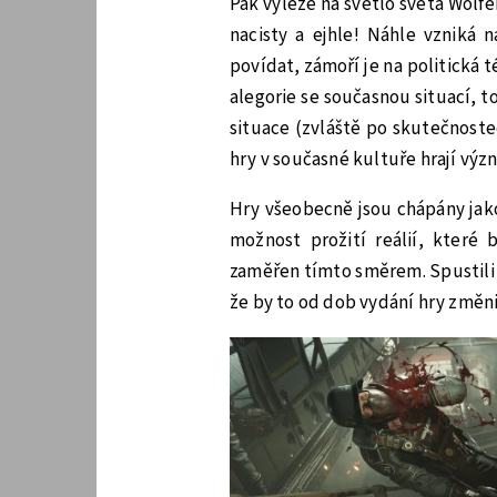
Pak vyleze na světlo světa Wolfen
nacisty a ejhle! Náhle vzniká 
povídat, zámoří je na politická 
alegorie se současnou situací, t
situace (zvláště po skutečnostec
hry v současné kultuře hrají výz
Hry všeobecně jsou chápány jako
možnost prožití reálií, které 
zaměřen tímto směrem. Spustili j
že by to od dob vydání hry změnil