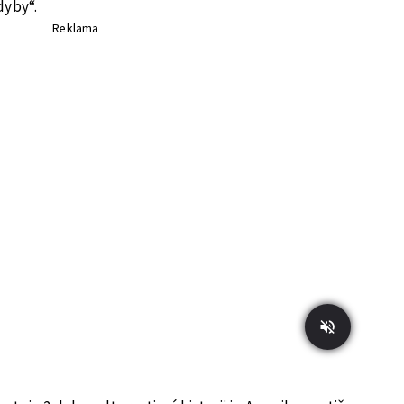
dyby“.
Reklama