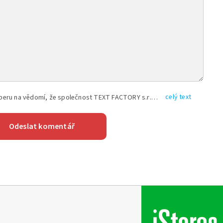
celý text
Vyplněním shora uvedených údajů beru na vědomí, že společnost TEXT FACTORY s.r.o., sídlem Brno, Durďákova 336/29, Černá Pole, PSČ: 613 00, IČ: 06157831, zapsané u Krajského soudu v Brně, oddíl C, vložka 100399, bude zpracovávat mé osobní údaje uvedené v rámci mnou vyplněného registračního formuláře na základě oprávněných zájmů TEXT FACTORY s.r.o. dle čl. 6 odst. 1 písm. f) GDPR a pro splnění právních povinností (čl. 6 odst. 1 písm. c) GDPR), a to pro tyto účely: nezbytnost zajistit oprávnění návštěvníka webových stránek provozovaných společností TEXT FACTORY s.r.o. přispívat aktivně ke zveřejněným článkům nebo v rámci diskusních fór a výkon práv TEXT FACTORY s.r.o. jako administrátora těchto diskusních fór. Více informací o zpracování osobních údajů a právech lze nalézt v