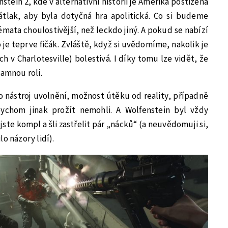
stein 2, kde v alternativní historii je Amerika postižena
nátlak, aby byla dotyčná hra apolitická. Co si budeme
témata choulostivější, než leckdo jiný. A pokud se nabízí
o je teprve fičák. Zvláště, když si uvědomíme, nakolik je
h v Charlotesville) bolestivá. I díky tomu lze vidět, že
namnou roli.
 nástroj uvolnění, možnost útěku od reality, případně
bychom jinak prožít nemohli. A Wolfenstein byl vždy
ste kompl a šli zastřelit pár „nácků“ (a neuvědomuji si,
o názory lidí).