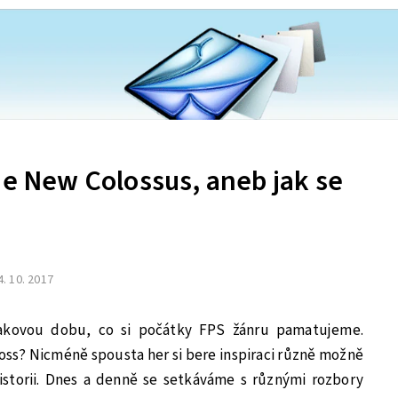
he New Colossus, aneb jak se
4. 10. 2017
takovou dobu, co si počátky FPS žánru pamatujeme.
boss? Nicméně spousta her si bere inspiraci různě možně
historii. Dnes a denně se setkáváme s různými rozbory