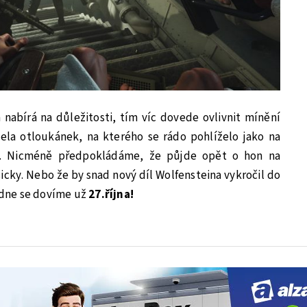
nabírá na důležitosti, tím víc dovede ovlivnit mínění
cela otloukánek, na kterého se rádo pohlíželo jako na
d. Nicméně předpokládáme, že půjde opět o hon na
icky. Nebo že by snad nový díl Wolfensteina vykročil do
dne se dovíme už
27.října!