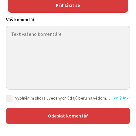
Přihlásit se
Váš komentář
celý text
Vyplněním shora uvedených údajů beru na vědomí, že společnost TEXT FACTORY s.r.o., sídlem Brno, Durďákova 336/29, Černá Pole, PSČ: 613 00, IČ: 06157831, zapsané u Krajského soudu v Brně, oddíl C, vložka 100399, bude zpracovávat mé osobní údaje uvedené v rámci mnou vyplněného registračního formuláře na základě oprávněných zájmů TEXT FACTORY s.r.o. dle čl. 6 odst. 1 písm. f) GDPR a pro splnění právních povinností (čl. 6 odst. 1 písm. c) GDPR), a to pro tyto účely: nezbytnost zajistit oprávnění návštěvníka webových stránek provozovaných společností TEXT FACTORY s.r.o. přispívat aktivně ke zveřejněným článkům nebo v rámci diskusních fór a výkon práv TEXT FACTORY s.r.o. jako administrátora těchto diskusních fór. Více informací o zpracování osobních údajů a právech lze nalézt v