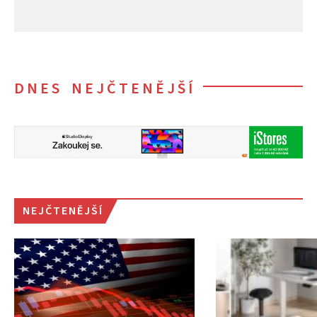
DNES NEJČTENĚJŠÍ
NEJČTENĚJŠÍ