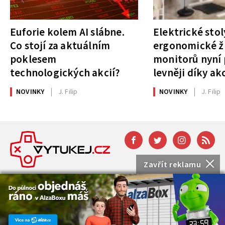
Euforie kolem AI slábne.
Elektrické stol
Co stojí za aktuálním
ergonomické ži
poklesem
monitorů nyní 
technologických akcií?
levněji díky ak
NOVINKY
J. Filip
NOVINKY
J. Filip
Zavřít reklamu