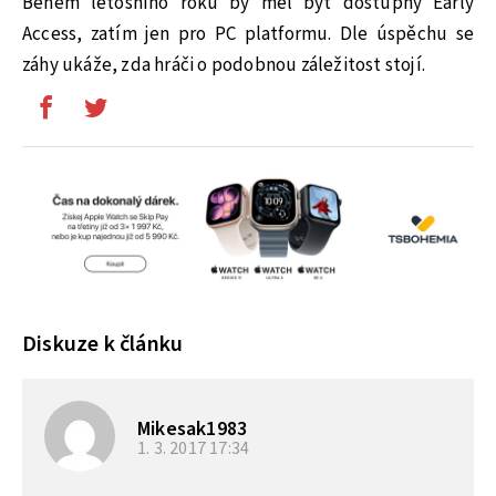
Během letošního roku by měl být dostupný Early
Access, zatím jen pro PC platformu. Dle úspěchu se
záhy ukáže, zda hráči o podobnou záležitost stojí.
Diskuze k článku
Mikesak1983
1. 3. 2017
17:34