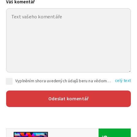
Váš komentář
celý text
Vyplněním shora uvedených údajů beru na vědomí, že společnost TEXT FACTORY s.r.o., sídlem Brno, Durďákova 336/29, Černá Pole, PSČ: 613 00, IČ: 06157831, zapsané u Krajského soudu v Brně, oddíl C, vložka 100399, bude zpracovávat mé osobní údaje uvedené v rámci mnou vyplněného registračního formuláře na základě oprávněných zájmů TEXT FACTORY s.r.o. dle čl. 6 odst. 1 písm. f) GDPR a pro splnění právních povinností (čl. 6 odst. 1 písm. c) GDPR), a to pro tyto účely: nezbytnost zajistit oprávnění návštěvníka webových stránek provozovaných společností TEXT FACTORY s.r.o. přispívat aktivně ke zveřejněným článkům nebo v rámci diskusních fór a výkon práv TEXT FACTORY s.r.o. jako administrátora těchto diskusních fór. Více informací o zpracování osobních údajů a právech lze nalézt v