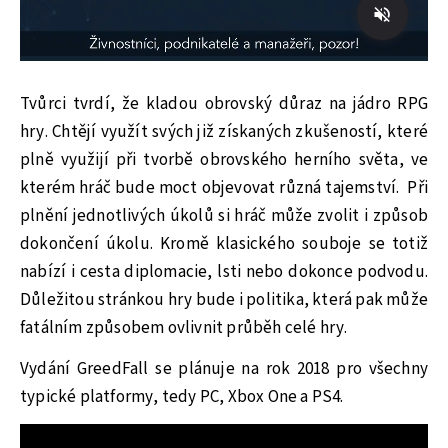
Tvůrci tvrdí, že kladou obrovský důraz na jádro RPG
hry. Chtějí využít svých již získaných zkušeností, které
plně využijí při tvorbě obrovského herního světa, ve
kterém hráč bude moct objevovat různá tajemství. Při
plnění jednotlivých úkolů si hráč může zvolit i způsob
dokončení úkolu. Kromě klasického souboje se totiž
nabízí i cesta diplomacie, lsti nebo dokonce podvodu.
Důležitou stránkou hry bude i politika, která pak může
fatálním způsobem ovlivnit průběh celé hry.
Vydání GreedFall se plánuje na rok 2018 pro všechny
typické platformy, tedy PC, Xbox One a PS4.