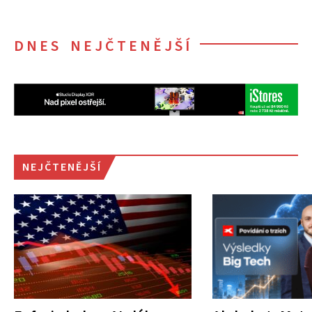
DNES NEJČTENĚJŠÍ
NEJČTENĚJŠÍ