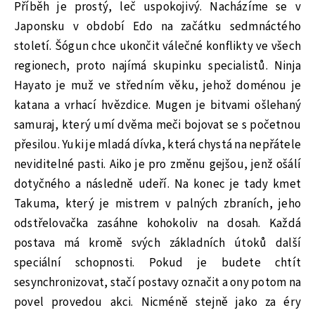
Příběh je prostý, leč uspokojivý. Nacházíme se v
Japonsku v období Edo na začátku sedmnáctého
století. Šógun chce ukončit válečné konflikty ve všech
regionech, proto najímá skupinku specialistů. Ninja
Hayato je muž ve středním věku, jehož doménou je
katana a vrhací hvězdice. Mugen je bitvami ošlehaný
samuraj, který umí dvěma meči bojovat se s početnou
přesilou. Yuki je mladá dívka, která chystá na nepřátele
neviditelné pasti. Aiko je pro změnu gejšou, jenž ošálí
dotyčného a následně udeří. Na konec je tady kmet
Takuma, který je mistrem v palných zbraních, jeho
odstřelovačka zasáhne kohokoliv na dosah. Každá
postava má kromě svých základních útoků další
speciální schopnosti. Pokud je budete chtít
sesynchronizovat, stačí postavy označit a ony potom na
povel provedou akci. Nicméně stejně jako za éry