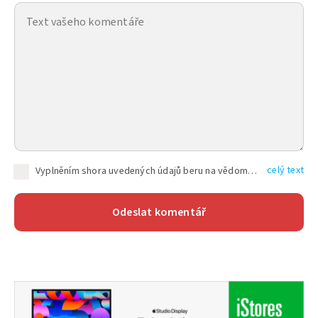
celý text
Vyplněním shora uvedených údajů beru na vědomí, že společnost TEXT FACTORY s.r.o., sídlem Brno, Durďákova 336/29, Černá Pole, PSČ: 613 00, IČ: 06157831, zapsané u Krajského soudu v Brně, oddíl C, vložka 100399, bude zpracovávat mé osobní údaje uvedené v rámci mnou vyplněného registračního formuláře na základě oprávněných zájmů TEXT FACTORY s.r.o. dle čl. 6 odst. 1 písm. f) GDPR a pro splnění právních povinností (čl. 6 odst. 1 písm. c) GDPR), a to pro tyto účely: nezbytnost zajistit oprávnění návštěvníka webových stránek provozovaných společností TEXT FACTORY s.r.o. přispívat aktivně ke zveřejněným článkům nebo v rámci diskusních fór a výkon práv TEXT FACTORY s.r.o. jako administrátora těchto diskusních fór. Více informací o zpracování osobních údajů a právech lze nalézt v