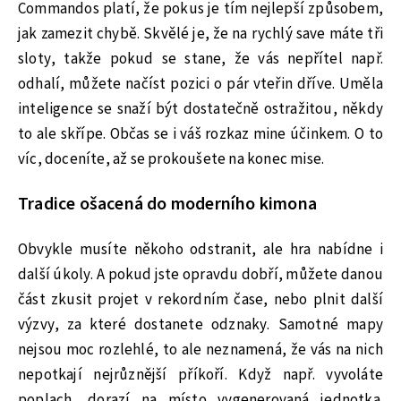
Commandos platí, že pokus je tím nejlepší způsobem,
jak zamezit chybě. Skvělé je, že na rychlý save máte tři
sloty, takže pokud se stane, že vás nepřítel např.
odhalí, můžete načíst pozici o pár vteřin dříve. Uměla
inteligence se snaží být dostatečně ostražitou, někdy
to ale skřípe. Občas se i váš rozkaz mine účinkem. O to
víc, doceníte, až se prokoušete na konec mise.
Tradice ošacená do moderního kimona
Obvykle musíte někoho odstranit, ale hra nabídne i
další úkoly. A pokud jste opravdu dobří, můžete danou
část zkusit projet v rekordním čase, nebo plnit další
výzvy, za které dostanete odznaky. Samotné mapy
nejsou moc rozlehlé, to ale neznamená, že vás na nich
nepotkají nejrůznější příkoří. Když např. vyvoláte
poplach, dorazí na místo vygenerovaná jednotka.