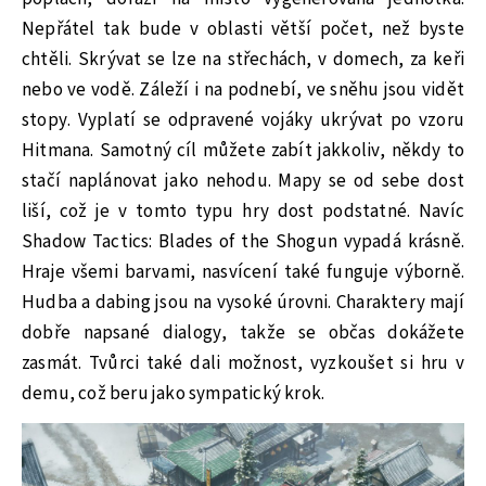
Nepřátel tak bude v oblasti větší počet, než byste
chtěli. Skrývat se lze na střechách, v domech, za keři
nebo ve vodě. Záleží i na podnebí, ve sněhu jsou vidět
stopy. Vyplatí se odpravené vojáky ukrývat po vzoru
Hitmana. Samotný cíl můžete zabít jakkoliv, někdy to
stačí naplánovat jako nehodu. Mapy se od sebe dost
liší, což je v tomto typu hry dost podstatné. Navíc
Shadow Tactics: Blades of the Shogun vypadá krásně.
Hraje všemi barvami, nasvícení také funguje výborně.
Hudba a dabing jsou na vysoké úrovni. Charaktery mají
dobře napsané dialogy, takže se občas dokážete
zasmát. Tvůrci také dali možnost, vyzkoušet si hru v
demu, což beru jako sympatický krok.