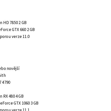
n HD 7850 2 GB
GeForce GTX 660 2 GB
dporou verze 11.0
ebo novější
ith
7 4790
n RX 480 4 GB
GeForce GTX 1060 3 GB
dporou verze 11.1