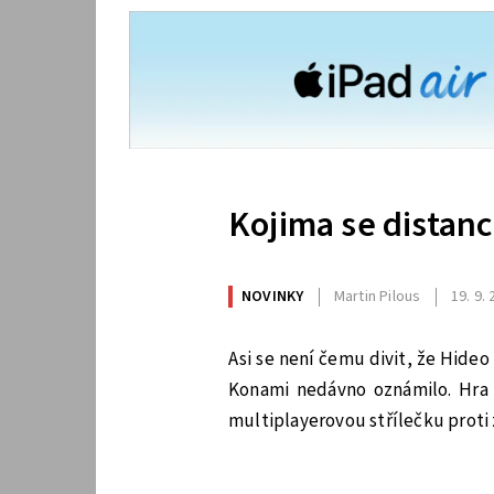
Kojima se distanc
NOVINKY
Martin Pilous
19. 9.
Asi se není čemu divit, že Hideo
Konami nedávno oznámilo. Hra j
multiplayerovou střílečku proti