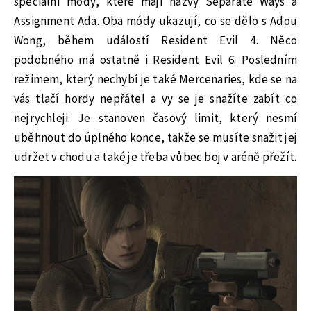
speciální módy, které mají názvy Separate Ways a
Assignment Ada. Oba módy ukazují, co se dělo s Adou
Wong, během událostí Resident Evil 4. Něco
podobného má ostatně i Resident Evil 6. Posledním
režimem, který nechybí je také Mercenaries, kde se na
vás tlačí hordy nepřátel a vy se je snažíte zabít co
nejrychleji. Je stanoven časový limit, který nesmí
uběhnout do úplného konce, takže se musíte snažit jej
udržet v chodu a také je třeba vůbec boj v aréně přežít.