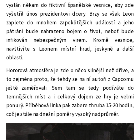
vyslán někam do fiktivní španělské vesnice, aby zde
vyšetřil únos prezidentovi dcery. Brzy se však Leon
zaplete do mnohem zapeklitějších událostí a jeho
pátrání bude nahrazeno bojem o život, neboť bude
infikován nebezpečným virem. Kromě vesnice,
navštívíte s Leonem místní hrad, jeskyně a další
oblasti.
Hororová atmosféra je zde o něco silnější než dříve, a
to zejména proto, že tehdy se na ní autoři z Capcomu
ještě zaměřovali. Sem tam se tedy podíváte do
temnějších míst a i celkový dojem ze hry je velmi
ponurý. Příběhová linka pak zabere zhruba 15-20 hodin,
což je stále na dnešní poměry vysoký nadprůměr.