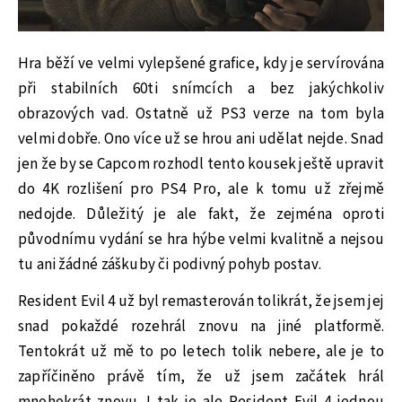
Hra běží ve velmi vylepšené grafice, kdy je servírována
při stabilních 60ti snímcích a bez jakýchkoliv
obrazových vad. Ostatně už PS3 verze na tom byla
velmi dobře. Ono více už se hrou ani udělat nejde. Snad
jen že by se Capcom rozhodl tento kousek ještě upravit
do 4K rozlišení pro PS4 Pro, ale k tomu už zřejmě
nedojde. Důležitý je ale fakt, že zejména oproti
původnímu vydání se hra hýbe velmi kvalitně a nejsou
tu ani žádné záškuby či podivný pohyb postav.
Resident Evil 4 už byl remasterován tolikrát, že jsem jej
snad pokaždé rozehrál znovu na jiné platformě.
Tentokrát už mě to po letech tolik nebere, ale je to
zapříčiněno právě tím, že už jsem začátek hrál
mnohokrát znovu. I tak je ale Resident Evil 4 jednou