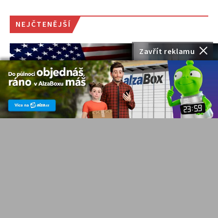
NEJČTENĚJŠÍ
Zavřít reklamu
Euforie kolem AI slábne.
Více než 1 300
Co stojí za aktuálním
nižší ceny. Alza
poklesem
slevy v TV, foto
technologických akcií?
technice
NOVINKY
J. Filip
NOVINKY
J. Filip