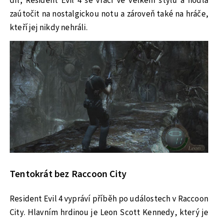
díl, Resident Evil 4 se vrací ve velkém stylu a hodlá
zaútočit na nostalgickou notu a zároveň také na hráče,
kteří jej nikdy nehráli.
Tentokrát bez Raccoon City
Resident Evil 4 vypráví příběh po událostech v Raccoon
City. Hlavním hrdinou je Leon Scott Kennedy, který je