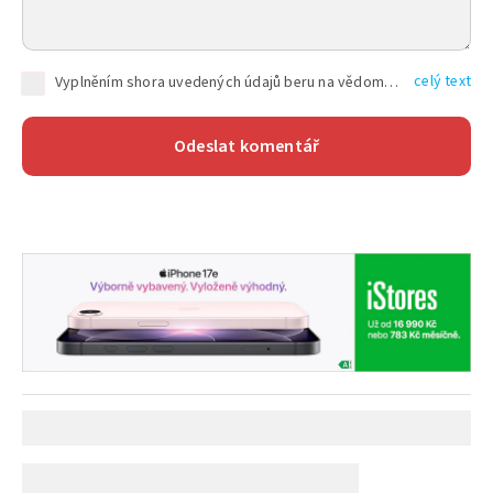
celý text
Vyplněním shora uvedených údajů beru na vědomí, že společnost TEXT FACTORY s.r.o., sídlem Brno, Durďákova 336/29, Černá Pole, PSČ: 613 00, IČ: 06157831, zapsané u Krajského soudu v Brně, oddíl C, vložka 100399, bude zpracovávat mé osobní údaje uvedené v rámci mnou vyplněného registračního formuláře na základě oprávněných zájmů TEXT FACTORY s.r.o. dle čl. 6 odst. 1 písm. f) GDPR a pro splnění právních povinností (čl. 6 odst. 1 písm. c) GDPR), a to pro tyto účely: nezbytnost zajistit oprávnění návštěvníka webových stránek provozovaných společností TEXT FACTORY s.r.o. přispívat aktivně ke zveřejněným článkům nebo v rámci diskusních fór a výkon práv TEXT FACTORY s.r.o. jako administrátora těchto diskusních fór. Více informací o zpracování osobních údajů a právech lze nalézt v