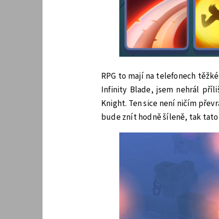
RPG to mají na telefonech těžk
Infinity Blade, jsem nehrál pří
Knight. Ten sice není ničím přev
bude znít hodně šíleně, tak tato 