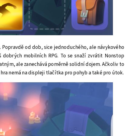
é. Popravdě od dob, sice jednoduchého, ale návykového
liš dobrých mobilních RPG. To se snaží zvrátit Nonstop
ratným, ale zanechává poměrně solidní dojem. Ačkoliv to
hra nemá na displeji tlačítka pro pohyb a také pro útok.