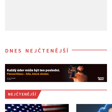
DNES NEJČTENĚJŠÍ
NEJČTENĚJŠÍ