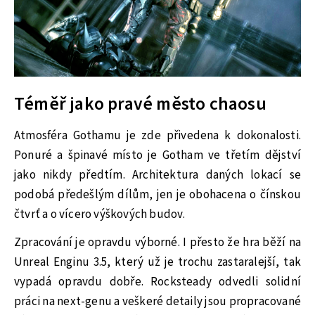
Téměř jako pravé město chaosu
Atmosféra Gothamu je zde přivedena k dokonalosti.
Ponuré a špinavé místo je Gotham ve třetím dějství
jako nikdy předtím. Architektura daných lokací se
podobá předešlým dílům, jen je obohacena o čínskou
čtvrť a o vícero výškových budov.
Zpracování je opravdu výborné. I přesto že hra běží na
Unreal Enginu 3.5, který už je trochu zastaralejší, tak
vypadá opravdu dobře. Rocksteady odvedli solidní
práci na next-genu a veškeré detaily jsou propracované