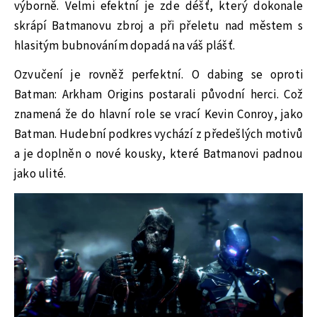
výborně. Velmi efektní je zde déšť, který dokonale
skrápí Batmanovu zbroj a při přeletu nad městem s
hlasitým bubnováním dopadá na váš plášť.
Ozvučení je rovněž perfektní. O dabing se oproti
Batman: Arkham Origins postarali původní herci. Což
znamená že do hlavní role se vrací Kevin Conroy, jako
Batman. Hudební podkres vychází z předešlých motivů
a je doplněn o nové kousky, které Batmanovi padnou
jako ulité.