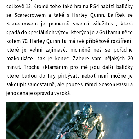
celkově 13. Kromě toho také hra na PS4 nabízí balíčky
se Scarecrowem a také s Harley Quinn. Balíček se
Scarecrowem je poměrně snadná záležitost, která
spadá do speciálních výzev, kterých je v Gothamu něco
kolem 70. Harley Quinn tu má své příběhové rozšíření,
které je velmi zajímavé, nicméně než se pořádně
rozkoukáte, tak je konec. Zabere vám nějakých 20
minut. Trochu zklamáním pro mě jsou další balíčky
které budou do hry přibývat, neboť není možné je
zakoupit samostatně, ale pouze v rámci Season Passu a
jeho cena je opravdu vysoká.