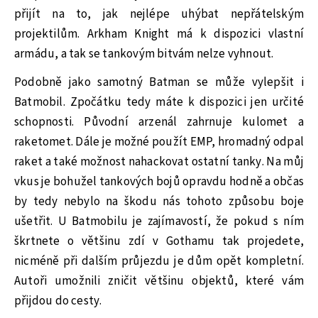
přijít na to, jak nejlépe uhýbat nepřátelským
projektilům. Arkham Knight má k dispozici vlastní
armádu, a tak se tankovým bitvám nelze vyhnout.
Podobně jako samotný Batman se může vylepšit i
Batmobil. Zpočátku tedy máte k dispozici jen určité
schopnosti. Původní arzenál zahrnuje kulomet a
raketomet. Dále je možné použít EMP, hromadný odpal
raket a také možnost nahackovat ostatní tanky. Na můj
vkus je bohužel tankových bojů opravdu hodně a občas
by tedy nebylo na škodu nás tohoto způsobu boje
ušetřit. U Batmobilu je zajímavostí, že pokud s ním
škrtnete o většinu zdí v Gothamu tak projedete,
nicméně při dalším průjezdu je dům opět kompletní.
Autoři umožnili zničit většinu objektů, které vám
přijdou do cesty.