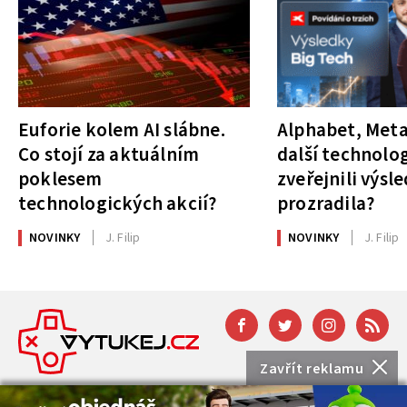
Euforie kolem AI slábne.
Alphabet, Meta
Co stojí za aktuálním
další technolog
poklesem
zveřejnili výsl
technologických akcií?
prozradila?
NOVINKY
J. Filip
NOVINKY
J. Filip
Zavřít reklamu