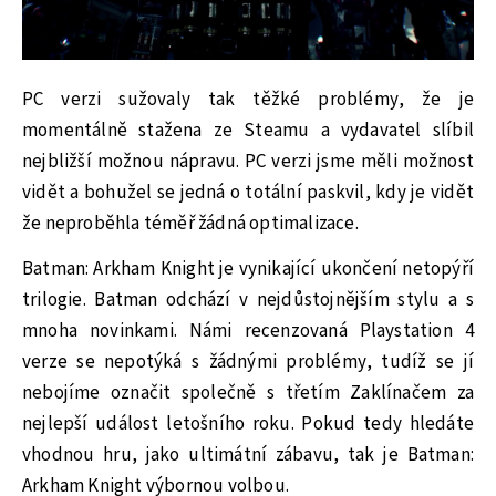
PC verzi sužovaly tak těžké problémy, že je
momentálně stažena ze Steamu a vydavatel slíbil
nejbližší možnou nápravu. PC verzi jsme měli možnost
vidět a bohužel se jedná o totální paskvil, kdy je vidět
že neproběhla téměř žádná optimalizace.
Batman: Arkham Knight je vynikající ukončení netopýří
trilogie. Batman odchází v nejdůstojnějším stylu a s
mnoha novinkami. Námi recenzovaná Playstation 4
verze se nepotýká s žádnými problémy, tudíž se jí
nebojíme označit společně s třetím Zaklínačem za
nejlepší událost letošního roku. Pokud tedy hledáte
vhodnou hru, jako ultimátní zábavu, tak je Batman:
Arkham Knight výbornou volbou.