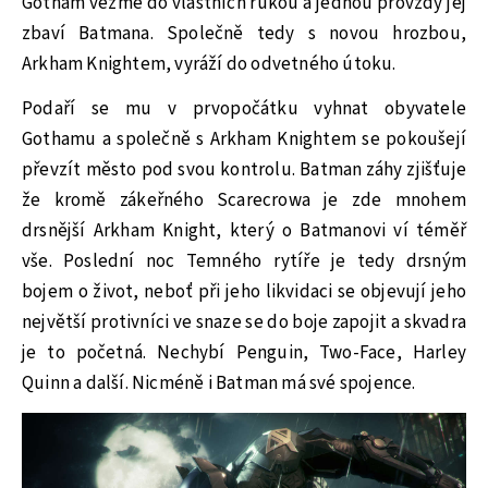
Gotham vezme do vlastních rukou a jednou provždy jej
zbaví Batmana. Společně tedy s novou hrozbou,
Arkham Knightem, vyráží do odvetného útoku.
Podaří se mu v prvopočátku vyhnat obyvatele
Gothamu a společně s Arkham Knightem se pokoušejí
převzít město pod svou kontrolu. Batman záhy zjišťuje
že kromě zákeřného Scarecrowa je zde mnohem
drsnější Arkham Knight, který o Batmanovi ví téměř
vše. Poslední noc Temného rytíře je tedy drsným
bojem o život, neboť při jeho likvidaci se objevují jeho
největší protivníci ve snaze se do boje zapojit a skvadra
je to početná. Nechybí Penguin, Two-Face, Harley
Quinn a další. Nicméně i Batman má své spojence.