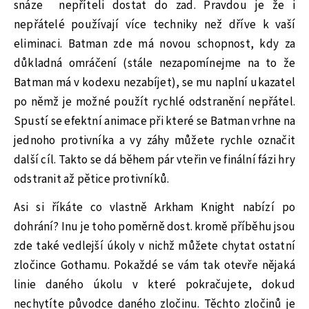
snáze nepříteli dostat do zad. Pravdou je že i
nepřátelé používají více techniky než dříve k vaší
eliminaci. Batman zde má novou schopnost, kdy za
důkladná omráčení (stále nezapomínejme na to že
Batman má v kodexu nezabíjet), se mu naplní ukazatel
po němž je možné použít rychlé odstranění nepřátel.
Spustí se efektní animace při které se Batman vrhne na
jednoho protivníka a vy záhy můžete rychle označit
další cíl. Takto se dá během pár vteřin ve finální fázi hry
odstranit až pětice protivníků.
Asi si říkáte co vlastně Arkham Knight nabízí po
dohrání? Inu je toho poměrně dost. kromě příběhu jsou
zde také vedlejší úkoly v nichž můžete chytat ostatní
zločince Gothamu. Pokaždé se vám tak otevře nějaká
linie daného úkolu v které pokračujete, dokud
nechytíte původce daného zločinu. Těchto zločinů je