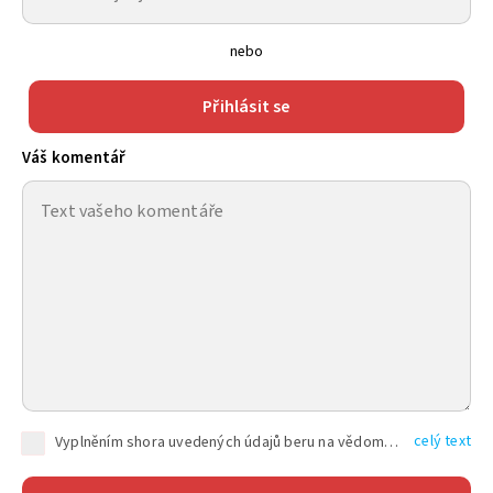
nebo
Přihlásit se
Váš komentář
celý text
Vyplněním shora uvedených údajů beru na vědomí, že společnost TEXT FACTORY s.r.o., sídlem Brno, Durďákova 336/29, Černá Pole, PSČ: 613 00, IČ: 06157831, zapsané u Krajského soudu v Brně, oddíl C, vložka 100399, bude zpracovávat mé osobní údaje uvedené v rámci mnou vyplněného registračního formuláře na základě oprávněných zájmů TEXT FACTORY s.r.o. dle čl. 6 odst. 1 písm. f) GDPR a pro splnění právních povinností (čl. 6 odst. 1 písm. c) GDPR), a to pro tyto účely: nezbytnost zajistit oprávnění návštěvníka webových stránek provozovaných společností TEXT FACTORY s.r.o. přispívat aktivně ke zveřejněným článkům nebo v rámci diskusních fór a výkon práv TEXT FACTORY s.r.o. jako administrátora těchto diskusních fór. Více informací o zpracování osobních údajů a právech lze nalézt v