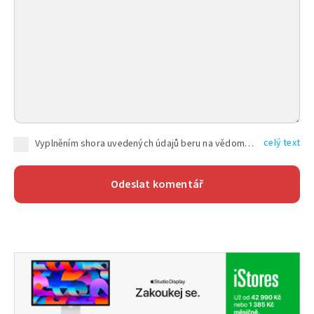
celý text
Vyplněním shora uvedených údajů beru na vědomí, že společnost TEXT FACTORY s.r.o., sídlem Brno, Durďákova 336/29, Černá Pole, PSČ: 613 00, IČ: 06157831, zapsané u Krajského soudu v Brně, oddíl C, vložka 100399, bude zpracovávat mé osobní údaje uvedené v rámci mnou vyplněného registračního formuláře na základě oprávněných zájmů TEXT FACTORY s.r.o. dle čl. 6 odst. 1 písm. f) GDPR a pro splnění právních povinností (čl. 6 odst. 1 písm. c) GDPR), a to pro tyto účely: nezbytnost zajistit oprávnění návštěvníka webových stránek provozovaných společností TEXT FACTORY s.r.o. přispívat aktivně ke zveřejněným článkům nebo v rámci diskusních fór a výkon práv TEXT FACTORY s.r.o. jako administrátora těchto diskusních fór. Více informací o zpracování osobních údajů a právech lze nalézt v