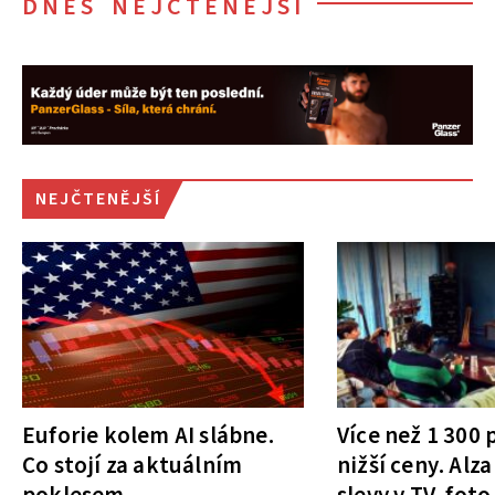
DNES NEJČTENĚJŠÍ
NEJČTENĚJŠÍ
Euforie kolem AI slábne.
Více než 1 300
Co stojí za aktuálním
nižší ceny. Alza
poklesem
slevy v TV, foto