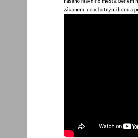
našeho hlavního města. Během h
zákonem, neochotnými lidmi a pos