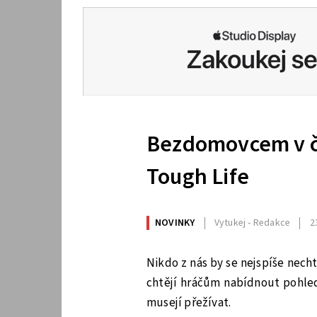
Bezdomovcem v če
Tough Life
NOVINKY
Vytukej - Redakce
2
Nikdo z nás by se nejspíše nech
chtějí hráčům nabídnout pohled
musejí přežívat.