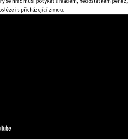
ry se hráč musí potýkat s hladem, nedostatkem peněz,
léze i s přicházející zimou.