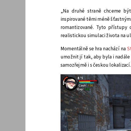
„Na druhé straně chceme být 
inspirované těmi méně šťastnými
romantizované. Tyto přístupy 
realistickou simulaci života na ul
Momentálně se hra nachází na
S
umožnit jí tak, aby byla i nadál
samozřejmě i s českou lokalizací.