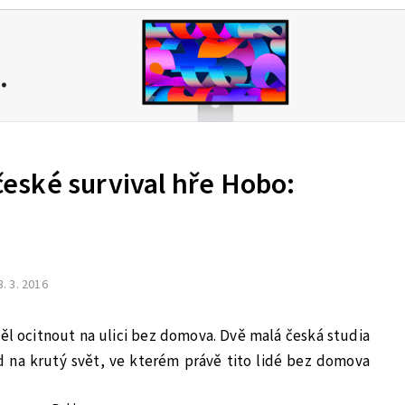
ské survival hře Hobo:
3. 3. 2016
těl ocitnout na ulici bez domova. Dvě malá česká studia
 na krutý svět, ve kterém právě tito lidé bez domova