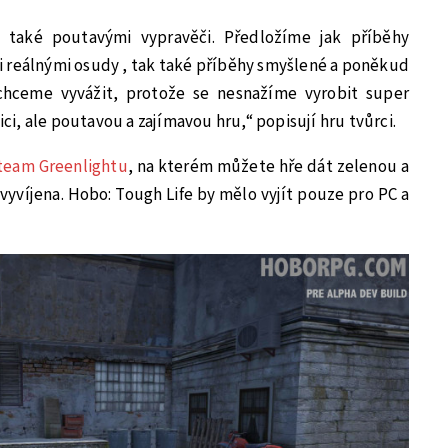
také poutavými vypravěči. Předložíme jak příběhy
 reálnými osudy , tak také příběhy smyšlené a poněkud
chceme vyvážit, protože se nesnažíme vyrobit super
ici, ale poutavou a zajímavou hru,“ popisují hru tvůrci.
team Greenlightu
, na kterém můžete hře dát zelenou a
e vyvíjena. Hobo: Tough Life by mělo vyjít pouze pro PC a