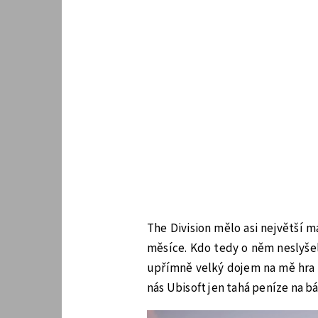
The Division mělo asi největší 
měsíce. Kdo tedy o něm neslyšel,
upřímně velký dojem na mě hra 
nás Ubisoft jen tahá peníze na b