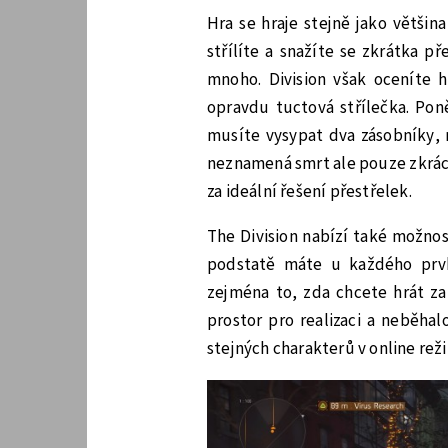
Hra se hraje stejně jako většin
střílíte a snažíte se zkrátka p
mnoho. Division však oceníte h
opravdu tuctová střílečka. Pon
musíte vysypat dva zásobníky, 
neznamená smrt ale pouze zkráce
za ideální řešení přestřelek.
The Division nabízí také možnost
podstatě máte u každého prvk
zejména to, zda chcete hrát za
prostor pro realizaci a neběh
stejných charakterů v online rež